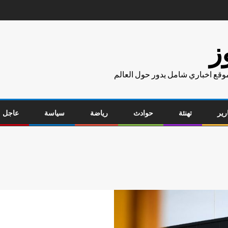
ز
موقع اخباري شامل يدور حول العالم
رير
تهنئة
حوادث
رياضة
سياسة
عاجل