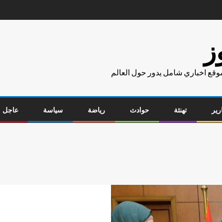
ز
موقع اخباري شامل يدور حول العالم
رير
تهنئة
حوادث
رياضة
سياسة
عاجل