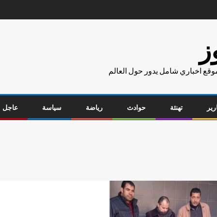
ز
موقع اخباري شامل يدور حول العالم
رير
تهنئة
حوادث
رياضة
سياسة
عاجل