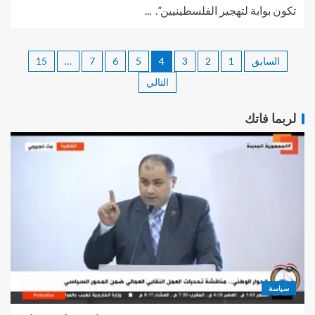
تكون بوابة لتهجير الفلسطينيين”. ...
السابق
1
2
3
4
5
6
7
…
15
التالي
لربما فاتك
سياسة