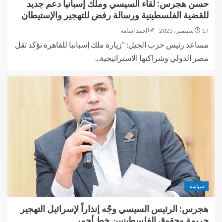
حسن هجرس: لقاء السيسي وملك إسبانيا دعم جديد
للقضية الفلسطينية ورسالة رفض للتهجير والإستيطان
17 سبتمبر، 2025
احمد اسامه
مساعد رئيس حزب الجيل: “زيارة ملك إسبانيا للقاهرة تؤكد ثقل
مصر الدولي وشراكتها الاستراتيجية...
سياسة
هجرس: الرئيس السيسي وجّه إنذاراً لإسرائيل التهجير
جريمة وحقوق الفلسطينيين خط أحمر