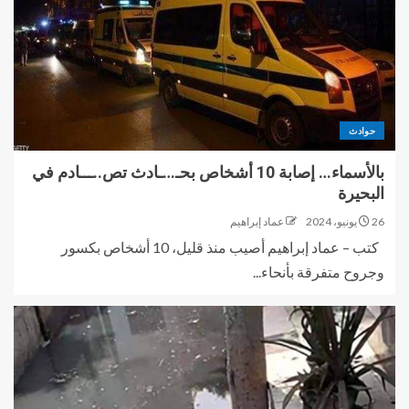
حوادث
بالأسماء… إصابة 10 أشخاص بحـ…ـادث تص..ـــادم في
البحيرة
26 يونيو، 2024
عماد إبراهيم
كتب – عماد إبراهيم أصيب منذ قليل، 10 أشخاص بكسور
وجروح متفرقة بأنحاء...