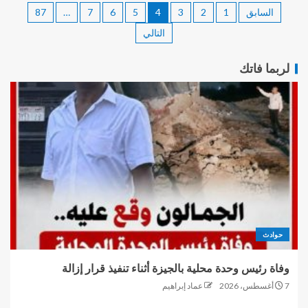
السابق
1
2
3
4
5
6
7
…
87
التالي
لربما فاتك
حوادث
وفاة رئيس وحدة محلية بالجيزة أثناء تنفيذ قرار إزالة
7 أغسطس، 2026
عماد إبراهيم