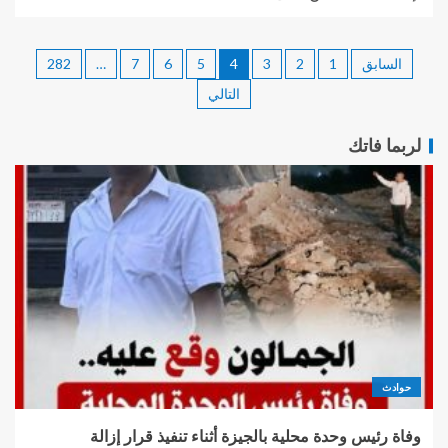
السابق
1
2
3
4
5
6
7
…
282
التالي
لربما فاتك
حوادث
وفاة رئيس وحدة محلية بالجيزة أثناء تنفيذ قرار إزالة