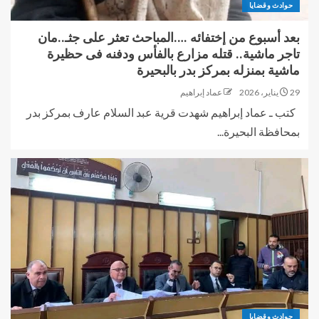
حوادث وقضايا
بعد أسبوع من إختفائه ….المباحث تعثر على جثـ..مان
تاجر ماشية.. قتله مزارع بالفأس ودفنه فى حظيرة
ماشية بمنزله بمركز بدر بالبحيرة
29 يناير، 2026
عماد إبراهيم
كتب ـ عماد إبراهيم شهدت قرية عبد السلام عارف بمركز بدر
بمحافظة البحيرة...
حوادث وقضايا