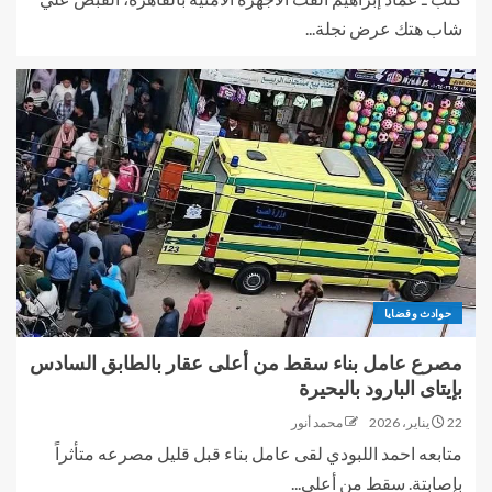
شاب هتك عرض نجلة...
حوادث وقضايا
مصرع عامل بناء سقط من أعلى عقار بالطابق السادس
بإيتاى البارود بالبحيرة
22 يناير، 2026
محمد أنور
متابعه احمد اللبودي لقى عامل بناء قبل قليل مصرعه متأثراً
بإصابتة. سقط من أعلى...