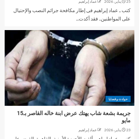
25 يناير، 2026
عماد إبراهيم
كتب ـ عماد إبراهيم فى إطار مكافحة جرائم النصب والإحتيال
على المواطنين.. فقد أكدت...
حوادث وقضايا
جريمة بشعة شاب يهتك عرض ابنة خاله القاصر بـ15
مايو
23 يناير، 2026
عماد إبراهيم
كتب ـ عماد إبراهيم ألقت الأجهزة الأمنية بالقاهرة، القبض علي