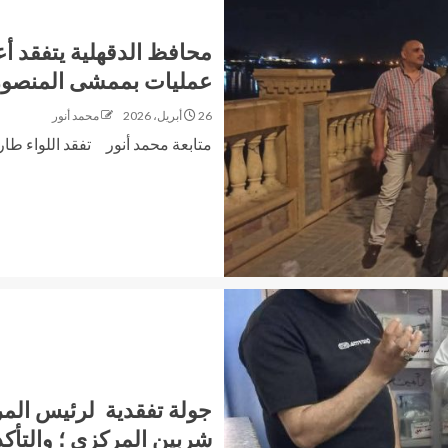
محافظ الدقهلية يتفقد أ
عمليات بممشى المنصور
26 أبريل، 2026
محمد أنور
متابعة محمد أنور تفقد اللواء طار
جولة تفقدية لرئيس الم
شربين المركزى ؛ والتأك