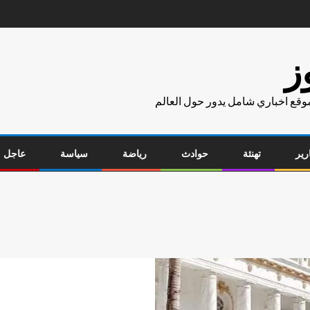
ز
موقع اخباري شامل يدور حول العالم
رير
تهنئة
حوادث
رياضة
سياسة
عاجل