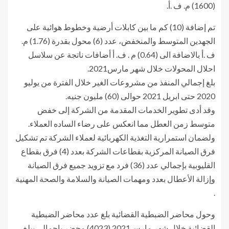
(1600) م. ف .أ.
تم إضافة (10) كم ما بين كابلات أرضية وخطوط هوائية على
الجهدين المتوسط والمنخفض، عدد (6) محول بقدرة (1.76) م.
ف .أ بالاضافة الى (0.64) م . ف. أ أضافات ناتجة عن سلاسل
احلال المحولات خلال شهر مارس2021.
بلغ إجمالي المنفذ من مشروعات الغير خلال الفترة من يوليو
2020 حتى ابريل 2021 حوالى (60) مليون جنيه.
وقد أدى تطوير الخدمات المقدمة من الشركة إلى خفض
متوسط زمن العطل مما انعكس على رضاء الساده العملاء.
ولضمان استمرارية التغذية الكهربائية لعملاء الشركة تم تشكيل
فرق الصيانة المركزية بقطاعات الشركة بعدد (4) فرق بقطاع
القليوبية بإجمالي عدد (36) فرد مع تزويد جميع فرق الصيانة
وإزالة الأعطال بعدد ومهمات الصيانة والسلامة والصحة المهنية
.
وحول محاضر الضبطية القضائية بلغ عدد محاضر الضبطية
القضائية خلال شهر مارس2021 (4023) محضر بإجمالي يبلغ