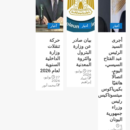
أخبار
أخبار
أخبار
أجرى
بيان صادر
حركة
السيد
عن وزارة
تنقلات
الرئيس
البترول
وزارة
عبد الفتاح
والثروة
الداخلية
السيسي،
المعدنية
السنوية
اليوم،
لعام 2026
29 يوليو،
2026
اتصالًا
27 يوليو،
عماد
2026
إبراهيم
هاتفيًا
محمد أنور
بكيرياكوس
ميتسوتاكيس
رئيس
وزراء
جمهورية
اليونان
5
أغسطس،