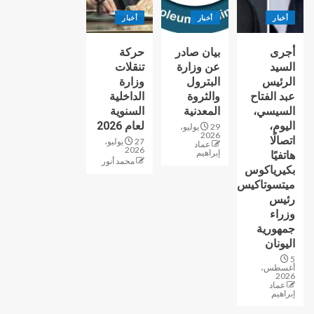
أخبار
أخبار
أخبار
أجرى
بيان صادر
حركة
السيد
عن وزارة
تنقلات
الرئيس
البترول
وزارة
عبد الفتاح
والثروة
الداخلية
السيسي،
المعدنية
السنوية
اليوم،
لعام 2026
29 يوليو،
2026
اتصالًا
27 يوليو،
عماد
2026
إبراهيم
هاتفيًا
محمد أنور
بكيرياكوس
ميتسوتاكيس
رئيس
وزراء
جمهورية
اليونان
5
أغسطس،
2026
عماد
إبراهيم