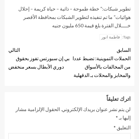
تطوير شبكات:” خطة طموحة – ذاتية – حياة كريمة – إحلال
هوائيات” ما تم تنفيذه لتطوير الشبكات بمحافظة الأقصر
خــــلال الفترة بلغ قيمة 650 مليون جنيه
فاطمة انور
Tags:
السابق
التالي
الحملات التموينية: تضبط عددا
بي إن سبورتس تفوز بحقوق
من المخالفات بالأسواق
دوري الأبطال بسعر منخفض
والمخابز والمحلات بـ الدقهلية
اترك تعليقاً
لن يتم نشر عنوان بريدك الإلكتروني.
الحقول الإلزامية مشار
إليها بـ
*
التعليق
*