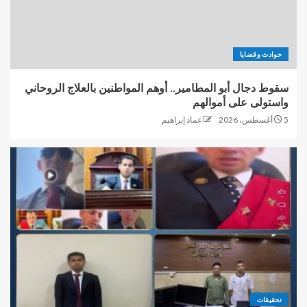
حوادث وقضايا
سقوط دجال أبو المطامير.. أوهم المواطنين بالعلاج الروحاني
واستولى على أموالهم
5 أغسطس، 2026
عماد إبراهيم
تحقيقات