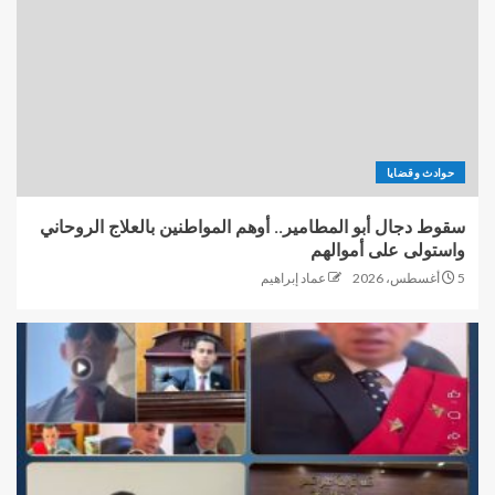
حوادث وقضايا
سقوط دجال أبو المطامير.. أوهم المواطنين بالعلاج الروحاني
واستولى على أموالهم
5 أغسطس، 2026
عماد إبراهيم