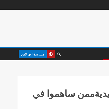
مشاهدة اون لاين
ة السكك الحديديةممن ساهموا في