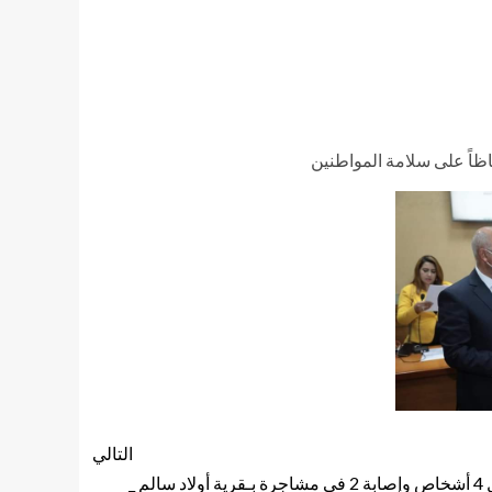
التالي
“مجزرة نجع جودة قبل الفطار “مقتل 4 أشخاص وإصابة 2 فى مشاجرة بـقرية أولاد سالم _