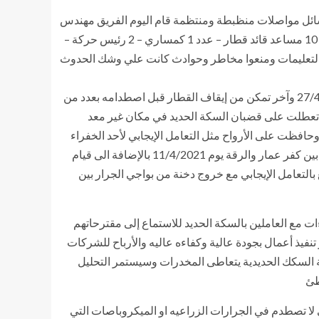
ق وسائل مواصلات منظبطة ومنتظمة قام اليوم الفريق مهندس
كامل الوزير- وزير النقل وبحضور رئيس وقيادات هيئة السكك الحديدية بتكريم عدد(36) من العاملين بالهيئة كالتالي ( 10 قائد قطار – 10 مساعد قائد قطار – عدد 1 كمساري – 2 رئيس حركة –
بالالتزام باللوائح والقوانين والتعليمات ومنعوا مخاطر وحوادث كانت علي وشك الحدوث
حيث تمكن أحد قائدي القطارات من إيقاف القطار قبل الإصطدام بجرار زراعي محمل بالقصب معطل على السكة بدراو يوم 27/4/2021 وآخر تمكن من إيقاف القطار قبل اصطدامه بعدد من
قاف القطار قبل اصطدامه بعربة تعطلت على قضبان السكة الحديد في مكان غير معد
وادث وحافظت على الأرواح مثل التعامل الإيجابي لأحد الخفراء
مع سقوط شجرة على الخطوط بين بني احمد وابوقرقاص يوم10/4/2021 والتعامل الإيجابي لخفير منفذ اخر مع حريق بالخط النازل بين كفر عمار والرقة يوم 11/4/2021 بالإضافة الى قيام
التعامل الإيجابي مع خروج دخنة من بواجي الجرار بين
ءات مع العاملين بالسكة الحديد للاستماع إلى مقترحاتهم
تنفيذ أعمال بجودة عالية وكفاءه عاليه والأرباح للشركات
ة السكك الحديدية يتعاطى المخدرات وسيستمر التحليل
طئ
 لا تصطدم في الجرارات الزراعيه او الميكروباصات التي