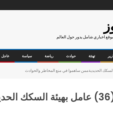
ز
موقع اخباري شامل يدور حول العالم
رير
تهنئة
حوادث
رياضة
سياسة
عاجل
وزير النقل : تكريم عدد (36) عامل بهيئ