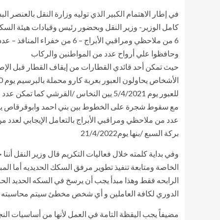
في إطار الاهتمام الكبير الذي توليه وزارة النقل بالعنصر
وحافظوا علي أرواح عدد من المواطنين والركاب
للعبور يوم 5/4/2021 يين النخاس /القرشي
عدد من ملاحظي ومراقبي الأبراج بالتعامل الإيجابي لعدد 
بركة السبع /بنها يوم21/4/2022
وفي بداية كلمته خلال فعاليات التكريم قال وزير النقل أننا
الخاصة ومتابعة تنفيذ تطوير مرفق السكك الحديديه أما المبد
الرابحه فقط وهذا مبدأ يجب أن يرسخ في السكه الحديد الح
الدوري لكافة العاملين و أي شخص مخطئ سيتم محاسبته وفقا
مضيفاً يجب اليقظة التامة في العمل لأنها من أساسيات الن