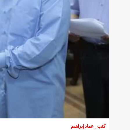
كتب _ عماد إبراهيم