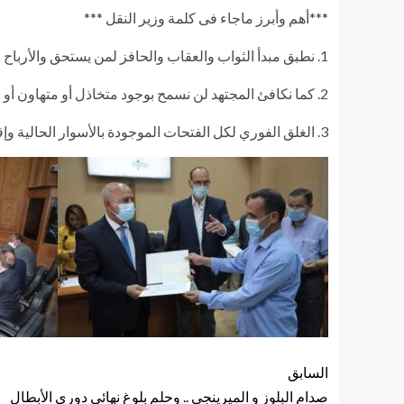
***أهم وأبرز ماجاء فى كلمة وزير النقل ***
1. نطبق مبدأ الثواب والعقاب والحافز لمن يستحق والأرباح للشركات الرابحه فقط
2. كما نكافئ المجتهد لن نسمح بوجود متخاذل أو متهاون أو متعاطي مخدرات وسنطبق اللائحة والقانون بكل حزم
3. الغلق الفوري لكل الفتحات الموجودة بالأسوار الحالية وإقامه أسوار على جانبي السكة في كل الأماكن التي بها تجمعات سكنيه حفاظاً على سلامة المواطنين
السابق
صدام البلوز و الميرينجي .. وحلم بلوغ نهائي دوري الأبطال