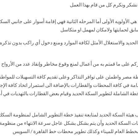
 نشكر ونكرم كل من قام بهذا العمل
هي الأولويه الأولى أما المرحله الثانية فهي إقامة أسوار على جانبي الس
سابق لحمايتها ولامكان لمهمل او متكاسل
لحديد والاستغلال الأمثل لكافة الموارد ومنع دخول أي راكب بدون تذكره ل
ركم على ما قمتم به من أعمال لمنع وقوع مخاطر وإنقاذ عدد من الأرواح
 محطة مصر واطمئن على توافر التذاكر وعلى تقديم كافة التسهيلات للمواط
امة في كافة المحطات والقطارات بالإضافة الى استمرار اتخاذ كافة الإج
ذ الخطة الشاملة لتطوير السكة الحديد وقيام بعض القطارات بالتهديات
 هيئة السكة الحديد لمتابعة تنفيذ خطة التطوير الشامل لمنظومة السكك ا
 السكة الحديد وأن يتم بشكل بشكل عاجل سرعة الانتهاء من منظومة ال
للمخطط العام للميناء وكذلك تطوير محطات خط القاهرة / السويس