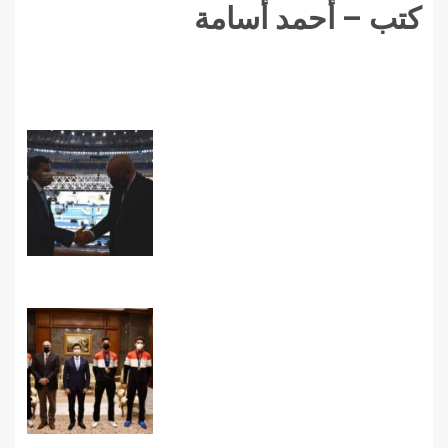
كتب – أحمد أسامة