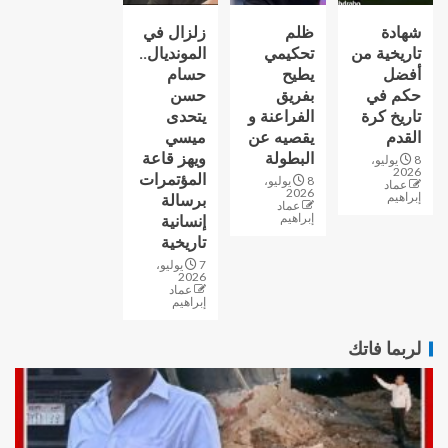
شهادة
ظلم
زلزال في
تاريخية من
تحكيمي
المونديال..
أفضل
يطيح
حسام
حكم في
بفريق
حسن
تاريخ كرة
الفراعنة و
يتحدى
القدم
يقصيه عن
ميسي
البطولة
ويهز قاعة
8 يوليو،
2026
المؤتمرات
8 يوليو،
عماد
2026
إبراهيم
برسالة
عماد
إبراهيم
إنسانية
تاريخية
7 يوليو،
2026
عماد
إبراهيم
لربما فاتك