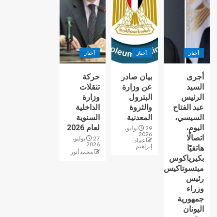
أخبار
أخبار
أخبار
أجرى
بيان صادر
حركة
السيد
عن وزارة
تنقلات
الرئيس
البترول
وزارة
عبد الفتاح
والثروة
الداخلية
السيسي،
المعدنية
السنوية
اليوم،
لعام 2026
29 يوليو،
2026
اتصالًا
27 يوليو،
عماد
2026
إبراهيم
هاتفيًا
محمد أنور
بكيرياكوس
ميتسوتاكيس
رئيس
وزراء
جمهورية
اليونان