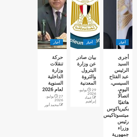
أخبار
أخبار
أخبار
أجرى
بيان صادر
حركة
السيد
عن وزارة
تنقلات
الرئيس
البترول
وزارة
عبد الفتاح
والثروة
الداخلية
السيسي،
المعدنية
السنوية
اليوم،
لعام 2026
29 يوليو،
2026
اتصالًا
27 يوليو،
عماد
2026
إبراهيم
هاتفيًا
محمد أنور
بكيرياكوس
ميتسوتاكيس
رئيس
وزراء
جمهورية