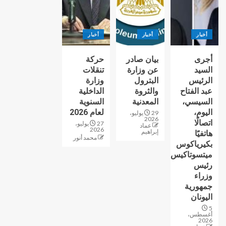
أخبار
أخبار
أخبار
أجرى
بيان صادر
حركة
السيد
عن وزارة
تنقلات
الرئيس
البترول
وزارة
عبد الفتاح
والثروة
الداخلية
السيسي،
المعدنية
السنوية
اليوم،
لعام 2026
29 يوليو،
2026
اتصالًا
27 يوليو،
عماد
2026
إبراهيم
هاتفيًا
محمد أنور
بكيرياكوس
ميتسوتاكيس
رئيس
وزراء
جمهورية
اليونان
5
أغسطس،
2026