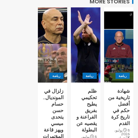
MORE STORIES
رياضة
رياضة
رياضة
شهادة
ظلم
زلزال في
تاريخية من
تحكيمي
المونديال..
أفضل
يطيح
حسام
حكم في
بفريق
حسن
تاريخ كرة
الفراعنة و
يتحدى
القدم
يقصيه عن
ميسي
البطولة
ويهز قاعة
8 يوليو،
2026
المؤتمرات
8 يوليو،
عماد