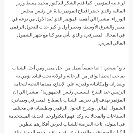
لرعايته للمؤتمر ، كما قدم الشكر للدكتور محمد معيط وزير
المالية والذي حضر افتتاح الموتمر نيابةً عن رئيس مجلس
الوزراء، مشيرا الي أهمية المؤتمر الذي يُعد الأول من نوعه في
مصر والشرق الأوسط، ويعتبر أول و أكبر حدث للتحول الرقمي
في المجال المصرفي، والذي يأتي متواكبا مع شهر الشمول
المالي العربي.
تابع”صبحي”:”اننا جميعاً نعمل من اجل مصر ومن أجل الشباب
صاحب الحظ الوافر من الرعاية والولاية تحت قياده تؤمن به
وبقدراته وإمكانياته وقدرته علي الإبداع، مقدما التحية لفخامة
الرئيس عبد الفتاح السيسي رئيس الجمهورية”، مشيرا الي ان
المؤتمر يهدف إلي تعريف الشباب بالقطاع المصرفي وبمبادرة
الشمول المالي، وشرح التحول الرقمي وتطبيقاته في مختلف
الصناعات والمجالات، وكذا فهم التكنولوجيا الحديثة المستخدمة
في البنوك، اتاحة الفرصة للشباب لعرض أفكارهم لتطوير
الكيان المصرفي، والتعرف عن قريب علي جهود الدولة لبناء