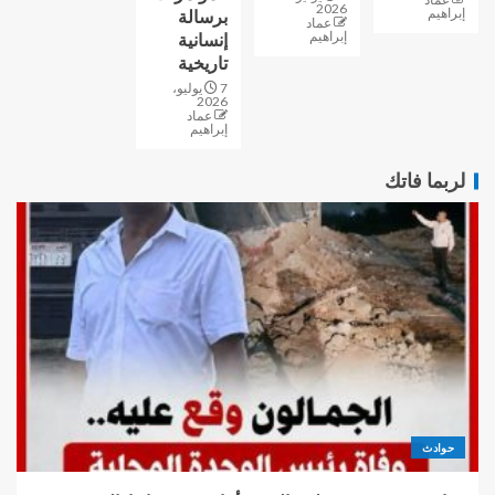
2026
إبراهيم
برسالة
عماد
إبراهيم
إنسانية
تاريخية
7 يوليو،
2026
عماد
إبراهيم
لربما فاتك
حوادث