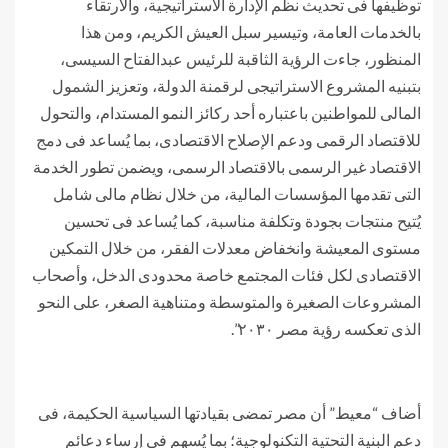
توظيفها فى تحديث نظم الإدارة الاستراتيجية، والارتقاء
بالخدمات العامة، وتيسير سبل العيش الكريم، ومن هذا
المنظور، جاءت الرؤية الثاقبة للرئيس عبدالفتاح السيسى،
بتبنيه المشروع الاستراتيجى لرقمنة الدولة، وتعزيز الشمول
المالى للمواطنين باعتباره أحد ركائز النمو المستدام، والتحول
للاقتصاد الرقمى ودعم الإصلاح الاقتصادى، بما يُساعد فى دمج
الاقتصاد غير الرسمى بالاقتصاد الرسمى، ويضمن تطور الخدمة
التى تقدمها المؤسسات المالية، من خلال نظام مالى شامل
يُتيح منتجات بجودة وتكلفة مناسبة، كما يُساعد فى تحسين
مستوى المعيشة وانخفاض معدلات الفقر، من خلال التمكين
الاقتصادى لكل فئات المجتمع خاصة محدودى الدخل، وأصحاب
المشروعات الصغيرة والمتوسطة ومتناهية الصغر، على النحو
الذى تعكسه رؤية مصر ٢٠٣٠”.
أضاف “معيط” أن مصر تمضى بقيادتها السياسية الحكيمة، فى
دعم البنية التحتية التكنولوجية؛ بما يُسهم فى إرساء دعائم