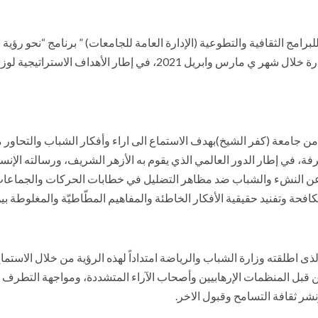
برامج الثقافية والتطوعية (الإدارة العامة للجامعات) ” برنامج “نحو رؤي
الازهر ” مرصد الأزهر لمكافحة التطرف”، والذي تنفذه الوزارة خلال شهر
 جامعة (كفر الشيخ)بهدف الاستماع الى اراء وأفكار الشباب والتحاور
رفة، في إطار الدور العالمي الذي يقوم به الأزهر الشريف، ورسالته الإ
ن النشء والشباب ضد مظاهر التضليل في خطابات الحركات والجماعات ال
كافحة وتفنيد حقيقية الأفكار الخاطئة والمفاهيم المطّاطيّة والمغلوطة بي
لذى اطلقته وزارة الشباب والرياضة امتداداً لهذه الرؤية من خلال الاستما
قبل المنظمات الإرهابيين وأصحاب الآراء المتشددة، ومواجهة التطرف وا
نشر ثقافة التسامح وقبول الاخر.