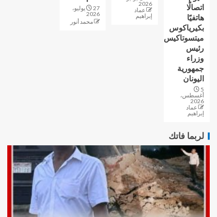
2026
اتصالًا
27 يوليو،
عماد
2026
إبراهيم
هاتفيًا
محمد أنور
بكيرياكوس
ميتسوتاكيس
رئيس
وزراء
جمهورية
اليونان
5
أغسطس،
2026
عماد
إبراهيم
لربما فاتك