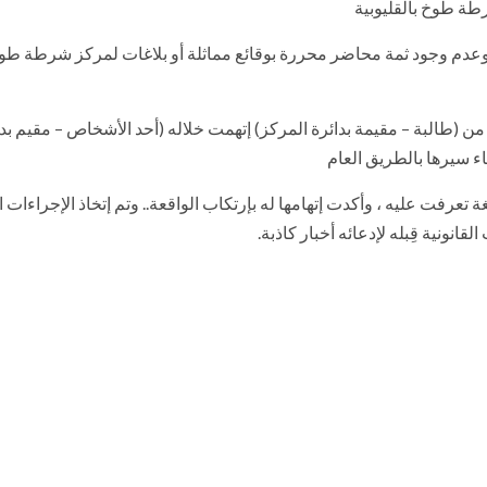
طة طوخ بالقليوبية
ة ، وعدم وجود ثمة محاضر محررة بوقائع مماثلة أو بلاغات لمركز شرطة طو
 (طالبة – مقيمة بدائرة المركز) إتهمت خلاله (أحد الأشخاص – مقيم بدا
ناء سيرها بالطريق العام
فت عليه ، وأكدت إتهامها له بإرتكاب الواقعة.. وتم إتخاذ الإجراءات القا
قانونية قِبله لإدعائه أخبار كاذبة.