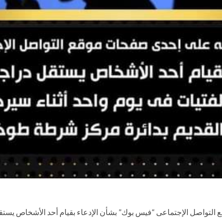
لتواصل الإجتماعى “فيس بوك” بشأن الإدعاء بقيام أحد الأشخاص يستقل