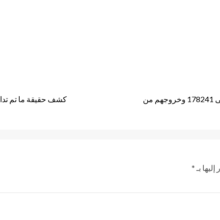
الصحة: ارتفاع حالات الشفاء من مصابي فيروس كورونا إلى 178241 وخروجهم من
كشف حقيقة ما تم تدا
إليها بـ
*