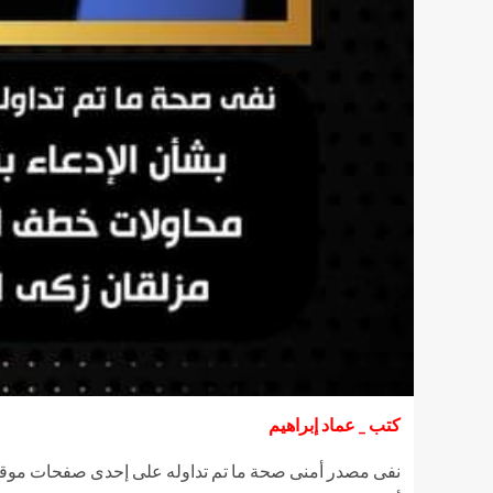
كتب _ عماد إبراهيم
نفى مصدر أمنى صحة ما تم تداوله على إحدى صفحات موقع ا