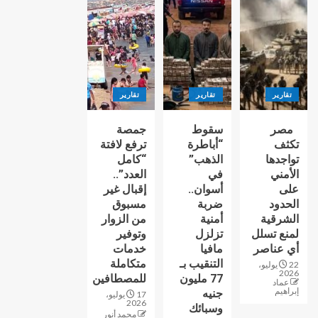
تقارير
تقارير
تقارير
مصر
سقوط
جمصة
تكثف
“أباطرة
ترفع لافتة
تواجدها
الذهب”
“كامل
الأمني
في
العدد”..
على
أسوان..
إقبال غير
الحدود
ضربة
مسبوق
الشرقية
أمنية
من الزوار
لمنع تسلل
تزلزل
وتوفير
أي عناصر
مافيا
خدمات
التنقيب بـ
متكاملة
22 يوليو،
2026
77 مليون
للمصطافين
عماد
إبراهيم
جنيه
17 يوليو،
2026
وسبائك
محمد أنور