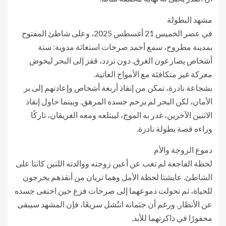
مشهد البطولة
في عصر الخميس 21 أغسطس 2025، وعلى شاطئ المفتوح
بمدينة مطروح، سمع أحمد صرخات استغاثة مدوية: ستة
أشخاص يصارعون الغرق. دون تردد، قفز إلى البحر ليخوض
معركة غير متكافئة مع الأمواج العاتية.
بشجاعة نادرة، تمكن من إنقاذ أربعة أشخاص وإعادتهم إلى بر
الأمان، لكن البحر لم يرحم جسده المرهق. وبينما حاول إنقاذ
الاثنين الآخرين، غدر به الموج، ليبتلعه ومعه الغريقان، تاركًا
وراءه قصة بطولة نادرة.
دموع الزوجة والأم
لحظة الفاجعة لم تغب عن أعين زوجته ووالدته اللتين كانتا على
الشاطئ. عايشتا لحظة الأمل وهما تريان من أنقذهم يخرجون
للحياة، ثم تحولت دموعهما إلى صرخات فزع حين اختفى جسده
عن الأنظار. ورغم أن جثمانه انتُشل سريعًا، فإن المشهد سيبقى
محفورًا في ذاكرتهما للأبد.