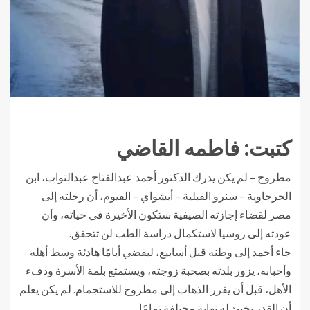
كتبت: فاطمه القاضي
مطروح – لم يكن يدرك الدكتور أحمد عبدالفتاح عبدالتواب، ابن
الحرجاوية – سنرو القبلية – أبشواي – الفيوم، أن رحلته إلى
مصر لقضاء إجازته الصيفية ستكون الأخيرة في حياته، وأن
عودته إلى روسيا لاستكمال دراسة الطب لن تتحقق.
جاء أحمد إلى وطنه قبل أسابيع، ليقضي أيامًا هادئة وسط أهله
وأحبابه، يزور بلدته بصحبة زوجته، ويستمتع بلمة الأسرة ودفء
الأهل، قبل أن يقرر الذهاب إلى مطروح للاستجمام. لم يكن يعلم
أن القدر يخبئ له نهاية مختلفة تمامًا.