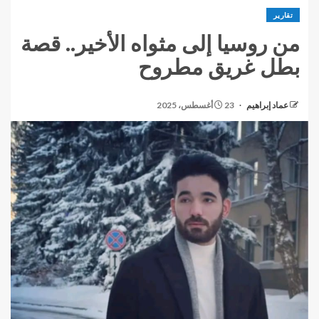
تقارير
من روسيا إلى مثواه الأخير.. قصة
بطل غريق مطروح
عماد إبراهيم
23 أغسطس، 2025