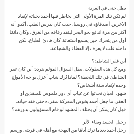
بطل حتى في الغربة
لم تكن تلك المرة الأولى التي يخاطر فيها أحمد بحياته لإنقاذ
الآخرين. أصدقاؤه في روسيا، حيث كان يدرس الطب، أكدوا أنه
أكثر من مرة اندفع نحو البحر لينقذ رفاقه من الغرق، وكان دائمًا
أول من يتحرك حين يسمع استغاثة. كان هادئ الطباع، لكن
داخله قلب لا يعرف إلا العطاء والشجاعة.
أين غفر الشاطئ؟
ومع كل هذه البطولات، يظل السؤال المؤلم يتردد: أين كان غفر
الشاطئ في تلك اللحظة؟ لماذا تُرك شاب أعزل يواجه الأمواج
وحده لإنقاذ ستة أشخاص؟
شهود العيان تحدثوا عن غياب أي دور ملموس للمنقذين أو
الغفر، ما جعل أحمد يخوض المعركة بمفرده حتى فقد حياته.
فهل كان يمكن أن يختلف المشهد لو قام المسؤولون بدورهم؟
رحيل الجسد وبقاء الأثر
رحل أحمد بعدما ترك أيامًا من البهجة مع أهله في قريته، ورسم