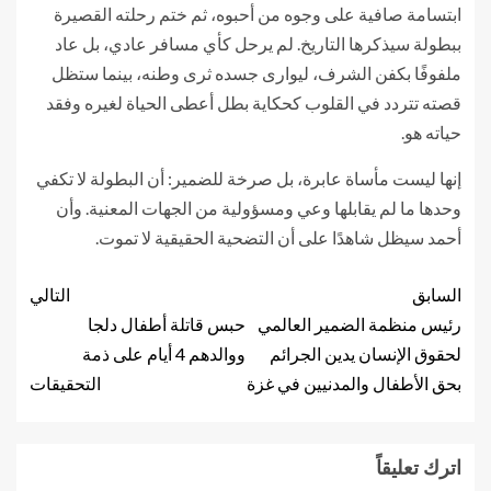
ابتسامة صافية على وجوه من أحبوه، ثم ختم رحلته القصيرة
ببطولة سيذكرها التاريخ. لم يرحل كأي مسافر عادي، بل عاد
ملفوفًا بكفن الشرف، ليوارى جسده ثرى وطنه، بينما ستظل
قصته تتردد في القلوب كحكاية بطل أعطى الحياة لغيره وفقد
حياته هو.
إنها ليست مأساة عابرة، بل صرخة للضمير: أن البطولة لا تكفي
وحدها ما لم يقابلها وعي ومسؤولية من الجهات المعنية. وأن
أحمد سيظل شاهدًا على أن التضحية الحقيقية لا تموت.
السابق
التالي
رئيس منظمة الضمير العالمي
حبس قاتلة أطفال دلجا
لحقوق الإنسان يدين الجرائم
ووالدهم 4 أيام على ذمة
بحق الأطفال والمدنيين في غزة
التحقيقات
اترك تعليقاً