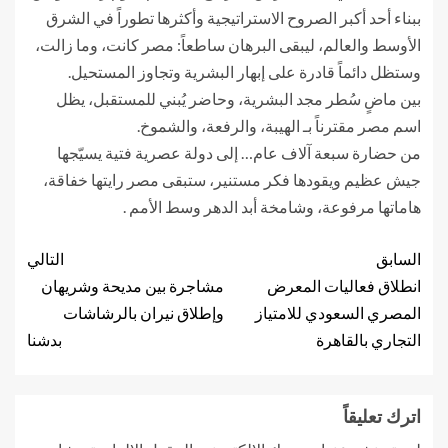
ببناء أحد أكبر الصروح الاستراتيجية وأكثرها تطوراً في الشرق
الأوسط والعالم، ليبقى البرهان ساطعاً: مصر كانت، وما زالت،
وستظل دائماً قادرة على إبهار البشرية وتجاوز المستحيل.
بين ماضٍ سُطر مجد البشرية، وحاضر يُبني للمستقبل، يظل
اسم مصر مقترناً بـ الهيبة، والرفعة، والشموخ.
من حضارة سبعة آلاف عام… إلى دولة عصرية فتية يسيّجها
جيش عظيم ويقودها فكر مستنير، ستبقى مصر رايتها خفاقة،
هاماتها مرفوعة، وشامخة أبد الدهر وسط الأمم .
السابق
التالي
انطلاق فعاليات المعرض
مشاجرة بين مديحة وشريهان
المصري السعودي للامتياز
وإطلاق نيران بالرشاشات
التجاري بالقاهرة
بدشنا
اترك تعليقاً