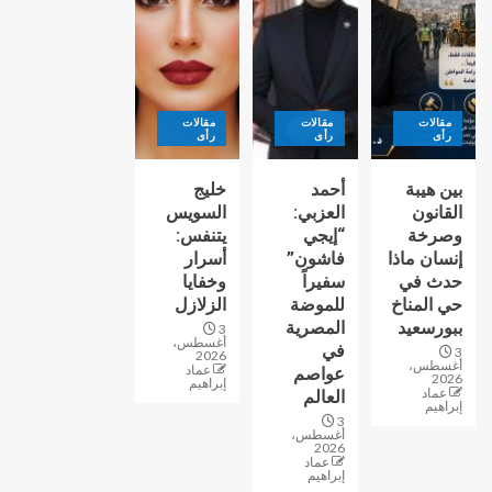
مقالات
مقالات
مقالات
رأى
رأى
رأى
بين هيبة
أحمد
خليج
القانون
العزبي:
السويس
وصرخة
“إيجي
يتنفس:
إنسان ماذا
فاشون”
أسرار
حدث في
سفيراً
وخفايا
حي المناخ
للموضة
الزلازل
ببورسعيد
المصرية
3
أغسطس،
في
3
2026
أغسطس،
عماد
عواصم
2026
إبراهيم
عماد
العالم
إبراهيم
3
أغسطس،
2026
عماد
إبراهيم