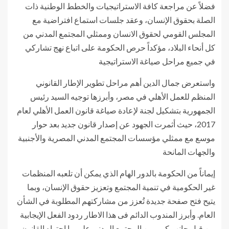
فضلاً عن مراجعة كافة الاستراتيجيات والخطط الوطنية ذات
الصلة بحقوق الإنسان، وعقد جلسات استماع افتراضية مع
المجلس القومي لحقوق الانسان وممثلي المجتمع المدني من
كل أنحاء البلاد، مؤكداً حرص الحكومة على اتباع نهج تشاركي
في جميع مراحل صياغة الاستراتيجية
واستعرض جمال الدين أهم مراحل تطوير الإطار القانوني
المنظم للعمل الأهلي في مصر، وأبرزها توجيه السيد رئيس
الجمهورية بتشكيل لجنة لإعادة صياغة قانون العمل الأهلي لعام
2017، حيث أثمرت الجهود عن إصدار قانون جديد بعد حوار
موسع مع ممثلي مؤسسات المجتمع المدني المصرية والأجنبية
والجهات المانحة
إيماناً من الحكومة بالدور الهام الذي يمكن أن تلعبه المنظمات
غير الحكومية في تنمية المجتمع وتعزيز حقوق الإنسان، وبما
يتيح فتح صفحة جديدة تُعزز من مشاركتهم المطلوبة في الشأن
العام. وأبرز المندوب الدائم فى هذا الاطار ردود الفعل الإيجابية
من قبل جانب كبير من المجتمع المدني على ما احتواه القانون