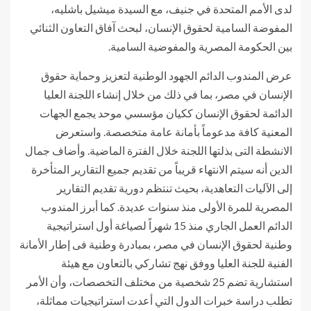
لدى الأمم المتحدة في جنيف، مع السيدة ميشيل باشليه،
المفوضة السامية لحقوق الإنسان، لبحث آفاق التعاون الثنائي
بين الحكومة المصرية والمفوضية السامية.
عرض المندوب الدائم الجهود الوطنية لتعزيز وحماية حقوق
الإنسان في مصر، بما في ذلك من خلال إنشاء اللجنة العليا
الدائمة لحقوق الإنسان ككيان مؤسسي موحد يجمع الجهات
المعنية كافة مدعوماً بأمانة عامة متخصصة. واستعرض
الانشطة التى بذلتها اللجنة خلال الفترة الماضية. وأضاف جمال
الدين أنه سيتم الانتهاء قريباً من تقديم جميع التقارير المتأخرة
إلى الآليات التعاهدية، بحيث تنتظم دورية تقديم التقارير
المصرية للمرة الأولى منذ سنوات عديدة. كما أبرز المندوب
الدائم العمل الجاري منذ 15 شهراً لصياغة أول استراتيجية
وطنية لحقوق الإنسان في مصر، بمبادرة وطنية فى إطار الأمانة
الفنية للجنة العليا ووفق نهج تشاركي بالتعاون مع هيئة
استشارية تضم 25 شخصية من مختلف التخصصات، وأن الأمر
تطلب دراسة خبرات الدول التي أعدت استراتيجيات مماثلة،