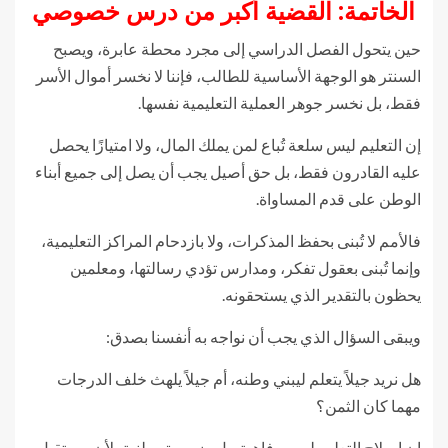
الخاتمة: القضية أكبر من درس خصوصي
حين يتحول الفصل الدراسي إلى مجرد محطة عابرة، ويصبح
السنتر هو الوجهة الأساسية للطالب، فإننا لا نخسر أموال الأسر
فقط، بل نخسر جوهر العملية التعليمية نفسها.
إن التعليم ليس سلعة تُباع لمن يملك المال، ولا امتيازًا يحصل
عليه القادرون فقط، بل حق أصيل يجب أن يصل إلى جميع أبناء
الوطن على قدم المساواة.
فالأمم لا تُبنى بحفظ المذكرات، ولا بازدحام المراكز التعليمية،
وإنما تُبنى بعقول تفكر، ومدارس تؤدي رسالتها، ومعلمين
يحظون بالتقدير الذي يستحقونه.
ويبقى السؤال الذي يجب أن نواجه به أنفسنا بصدق:
هل نريد جيلاً يتعلم ليبني وطنه، أم جيلاً يلهث خلف الدرجات
مهما كان الثمن؟
إن إصلاح التعليم ليس رفاهية، بل ضرورة وطنية، لأن مستقبل