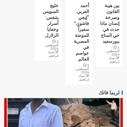
بين هيبة
أحمد
خليج
القانون
العزبي:
السويس
وصرخة
“إيجي
يتنفس:
إنسان ماذا
فاشون”
أسرار
حدث في
سفيراً
وخفايا
حي المناخ
للموضة
الزلازل
ببورسعيد
المصرية
3
أغسطس،
في
3
2026
أغسطس،
عماد
عواصم
2026
إبراهيم
عماد
العالم
إبراهيم
3
أغسطس،
2026
عماد
إبراهيم
لربما فاتك