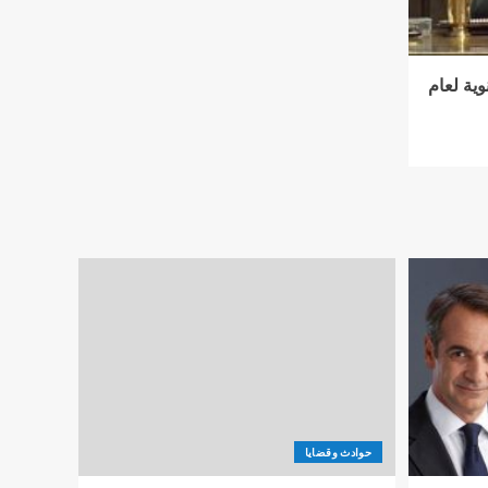
وية لعام
حوادث وقضايا