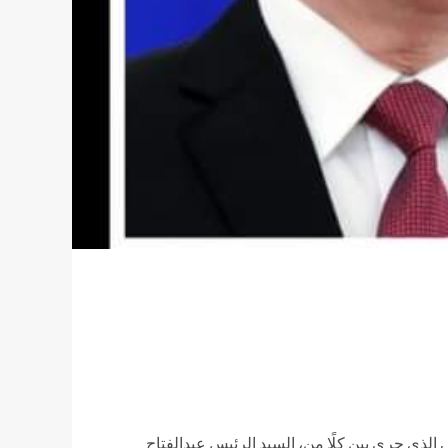
الذي جري بين كلًا من، السيد الرئيس عبدالفتاح