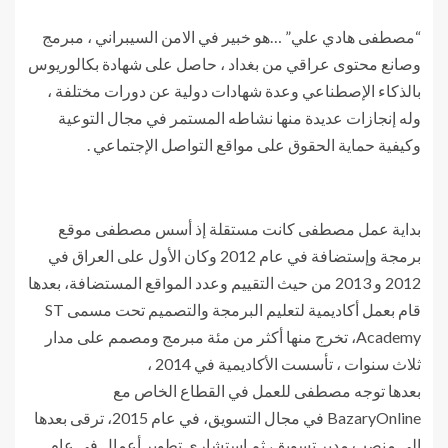
“مصطفى هادي علي” …هو خبير في الامن السيبراني ، مبرمج
وصانع محتوى عراقي من بغداد ، حاصل على شهادة بكالوريوس
بالذكاء الإصطناعي وعدة شهادات دولية عن دورات مختلفة ،
وله إنجازات عديدة منها نشاطه المستمر في مجال التوعية
وكيفية حماية الحقوق على مواقع التواصل الإجتماعي .
بداية عمل مصطفى كانت مستقلة إذ أسس مصطفى موقع
برمجة وإستضافة في عام 2012 وكان الأول على العراق في
2012 و 2013 من حيث التقييم وعدد المواقع المستضافة، بعدها
قام بعمل أكاديمية لتعليم البرمجة والتصميم تحت مسمى ST
Academy، تخرج منها أكثر من مئة مبرمج ومصمم على مدار
ثلاث سنوات ، تأسست الأكاديمية في 2014 ،
بعدها توجه مصطفى للعمل في القطاع الخاص مع
BazaryOnline في مجال التسويق، في عام 2015، ترقى بعدها
إلى منصب مدير تسويق، ثم إستشاري تطوير أعمال في عام