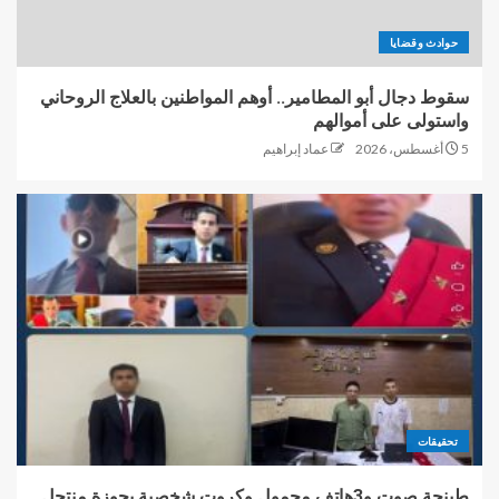
حوادث وقضايا
سقوط دجال أبو المطامير.. أوهم المواطنين بالعلاج الروحاني
واستولى على أموالهم
5 أغسطس، 2026
عماد إبراهيم
تحقيقات
طبنجة صوت و3هاتف محمول وكروت شخصية بحوزة منتحل