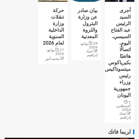
أجرى
بيان صادر
حركة
السيد
عن وزارة
تنقلات
الرئيس
البترول
وزارة
عبد الفتاح
والثروة
الداخلية
السيسي،
المعدنية
السنوية
اليوم،
لعام 2026
29 يوليو،
2026
اتصالًا
27 يوليو،
عماد
2026
إبراهيم
هاتفيًا
محمد أنور
بكيرياكوس
ميتسوتاكيس
رئيس
وزراء
جمهورية
اليونان
5
أغسطس،
2026
عماد
إبراهيم
لربما فاتك