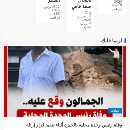
بانتحال
السكر”
2026
عماد
صفة قاضٍ
22 يوليو،
إبراهيم
2026
3
عماد
أغسطس،
إبراهيم
2026
رباب
عنان
لربما فاتك
حوادث
وفاة رئيس وحدة محلية بالجيزة أثناء تنفيذ قرار إزالة