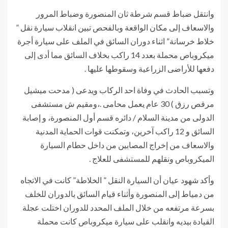
وانتقل ضباط قسم شرطة ثان المنصورة وضباط المرور
والاسعاف إلى مكان الواقعة وبالفحص تبين انقلاب سيارة نقل ”
خلاط خرسانة” اثناء دوران السائق في الملف على سيارة أجرة
ميكروباص محملة بعدد 14 راكب بخلاف السائق مما أدى إلى
دفعها للأراضى الزراعية وسقوطها عليها .
وتسبب الحادث في وفاة احد الركاب ويدعى ( مدحت ميشيل
مرقص رزق ) 30 عام يعمل محامى .،ومقيم ش مستشفى
الدولى من مدينة السلام / دائره قسم أول المنصورة، و إصابة
السائق و 12 راكب آخرين، وتمكنت قوات الحماية المدنية
والاسعاف من إخراج المصابين من داخل حطام السيارة
الميكروباص ونقلهم للمستشفى للعلاج .
وأكد شهود عيان أن السيارة النقل ” الخلاطة” كانت في الاتجاه
من دمياط إلى المنصورة وأثناء قيام السائق بالدوران للخلف
بسرعة مرتفعه من خلال الملف المحدد للدوران اختلت عجلة
القيادة بيديه وانقلب على سيارة ميكروباص كانت محملة