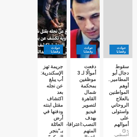
حوادث
حوادث
حوادث
وقضايا
وقضايا
وقضايا
سقوط
دفعت
جريمة تهز
دجال أبو
أموالًا لـ 3
الإسكندرية:
المطامير..
موظفين
أب يبلغ
أوهم
بمحكمة
عن نجله
المواطنين
شمال
بعد
بالعلاج
القاهرة
اكتشاف
الروحاني
لتصوير
مقتل ابنته
واستولى
فيديو
ودفنها في
على
بهدف
أرض
أموالهم
النصب:اعترافات
العائلة
المتهم
بـ”بنجر
5
أغسطس،