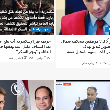
يا
حوادث وقضايا
دفعت أموالًا لـ 3 موظفين بمحكمة شمال
جريمة تهز الإسكندرية: أب يبلغ ع
تصوير فيديو بهدف
بعد اكتشاف مقتل ابنته ودفنها 
رافات المتهم بانتحال صفة
العائلة بـ”بنجر السكر”
22 يوليو، 2026
عماد إبراهيم
رباب عنان