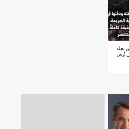
ن نجله
في أرض