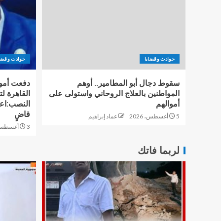
حوادث وقضايا
حوادث وقضا
سقوط دجال أبو المطامير.. أوهم
المواطنين بالعلاج الروحاني واستولى على
القاهرة ل
أموالهم
النصب:اعت
قاضٍ
5 أغسطس، 2026
عماد إبراهيم
3 أغسطس، 2026
لربما فاتك