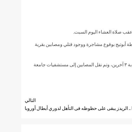
عقب صلاة العشاء اليوم السبت.
شرطة أبوتيج بوقوع مشاجرة ووجود قتلي ومصابين بقرية
وانتقل إلى موقع الحادث رجال البحث الجنائى .. وتبين للرائد أحمد عاصم رئيس وحدة مباحث قسم ابوتيج، مصرع طفل ١٣ سنة وإصابة ٣ آخرين، وتم نقل المصابين إلى مستشفيات جامعة
التالي
ارا .. الريدز يبقى على حظوظه فى التأهل لدوري أبطال أوروبا