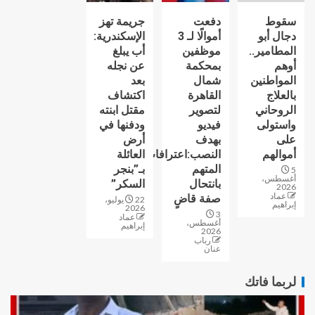
سقوط
دفعت
جريمة تهز
دجال أبو
أموالًا لـ 3
الإسكندرية:
المطامير..
موظفين
أب يبلغ
أوهم
بمحكمة
عن نجله
المواطنين
شمال
بعد
بالعلاج
القاهرة
اكتشاف
الروحاني
لتصوير
مقتل ابنته
واستولى
فيديو
ودفنها في
على
بهدف
أرض
أموالهم
النصب:اعترافات
العائلة
المتهم
بـ”بنجر
5
أغسطس،
بانتحال
السكر”
2026
عماد
صفة قاضٍ
22 يوليو،
إبراهيم
2026
3
عماد
أغسطس،
إبراهيم
2026
رباب
عنان
لربما فاتك