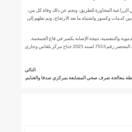
رض الزراعية المجاورة للطريق، ونجم عن ذلك وفاة كل من،
ويقيمان دائرة مركز المحلة غربية، كما نتج إصابة 8 أشخاص تتراوح إصابتهم بين كدمات وكسور واشتباه ما بعد الارتجاج، وتم نقلهم إلى
موية والتنفسية، نتيجة الإصابة بكسر في قاع الجمجمة،
ونزيف داخلي بالمخ ،ولا توجد شبه جنائيه، وتم رفع آثار الحادث، ولم يؤثر ذلك على سير الحركة المرورية في الطريق، و تحرر عن ذلك المحضر رقم 7553 لسنه 2021 جناح مركز بلقاس وجارى
التالي
ة معالجة صرف صحي المشايعة بمركزي صدفا والغنايم.