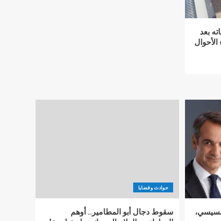
ته بعد
الأحوال
حوادث وقضايا
السيسي،
سقوط دجال أبو المطامير.. أوهم