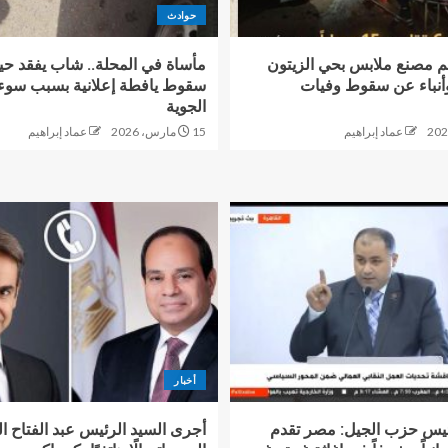
حوادث
م مصنع ملابس بحي الزيتون
مأساة في المحلة.. شاب يفقد حيا
وأنباء عن سقوط وفيات
سقوط يافطة إعلانية بسبب سوء 
الجوية
عماد إبراهيم
15 مارس، 2026
عماد إبراهيم
أخبار
يس حزب الجيل: مصر تقدم
أجرى السيد الرئيس عبد الفتاح 