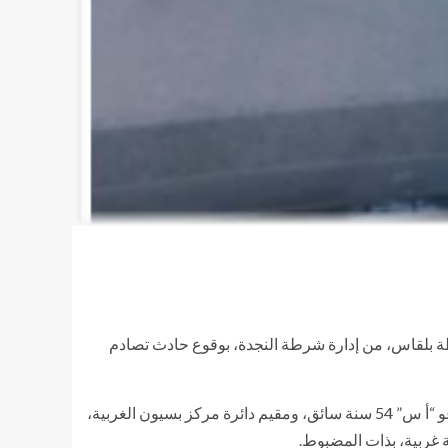
رطة بلقاس، من إدارة شرطة النجدة، بوقوع حادث تصادم
وعلى الفور انتقل ضباط مباحث المركز ، وبالفحص، تبين أن طرفي الحادث كل من السيارة رقم ع ن خ 5482 ميني باص قيادة المدعو “أ س” 54 سنة سائق، ومقيم دائرة مركز بسيون الغربية،