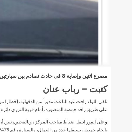
مصرع اثنين وإصابة 8 فى حادث تصادم بين سيارتين مينى باص وربع نقل بطريق المنصورة جمصة
كتبت – رباب عنان
تلقي اللواء رافت عبد الباعث مدير أمن الدقهلية، إخطارا
على طريق رافد جمصة المنصورة، أمام قرية الترزي دائرة ا
باتجاه جمصة، يستقلها عدد من العمال، والسيارة رقم 7479 نقل الغربية قيادة المدعو “ع ع ” 46 سنة سائق ومقيم دائرة مركز المحلة غربية، بذات المضبوط.