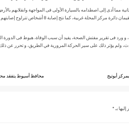
نية مما أدى إلى اصطدامه بالسيارة الأولى فى المواجهة وانقلابهم بالأ
قائد السيارة الثانية، ونجله المدعو “ياسر” 15 سنة طالب 
و ورد فى تقرير مفتش الصحة، يفيد أن سبب الوفاة، هبوط فى الدورة الد
ركز أبوتيج
محافظ أسيوط يتفقد محط
إليها بـ
*