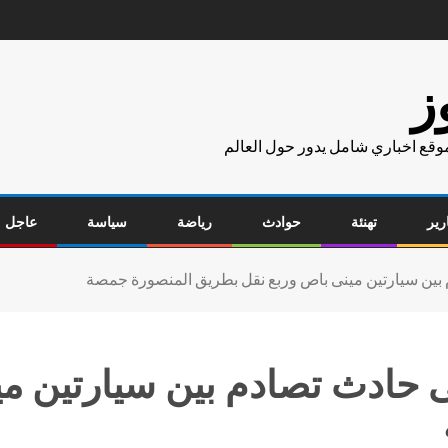
ز
موقع اخباري شامل يدور حول العالم
رير
تهنئة
حوادث
رياضة
سياسة
عاجل
 اثنين وإصابة 8 فى حادث تصادم بين سيا