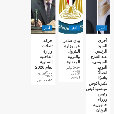
أخبار
أخبار
أخبار
أجرى
بيان صادر
حركة
السيد
عن وزارة
تنقلات
الرئيس
البترول
وزارة
عبد الفتاح
والثروة
الداخلية
السيسي،
المعدنية
السنوية
اليوم،
لعام 2026
29 يوليو،
2026
اتصالًا
27 يوليو،
عماد
2026
إبراهيم
هاتفيًا
محمد أنور
بكيرياكوس
ميتسوتاكيس
رئيس
وزراء
جمهورية
اليونان