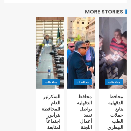
MORE STORIES
محافظات
محافظات
محافظات
محافظ
محافظ
السكرتير
الدقهلية
الدقهلية
العام
يتابع
يواصل
للمحافظة
حملات
تفقد
يترأس
الطب
أعمال
اجتماعاً
البيطري
اللجنة
لمتابعة