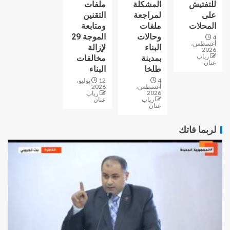
للتفتيش
المشكلة
ملفات
على
لمراجعة
التقنين
المحلات
ملفات
ومتابعة
وحالات
الموجة 29
4
أغسطس،
البناء
لإزالة
2026
رباب
بمدينة
مخالفات
عنان
طلخا
البناء
4
12 يوليو،
أغسطس،
2026
2026
رباب
رباب
عنان
عنان
لربما فاتك