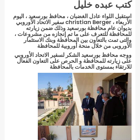
كتب عبده خليل
استقبل اللواء عادل الغضبان ، محافظ بورسعيد ، اليوم
الأربعاء ، christian Berger سفير الاتحاد الأوروبي
بديوان عام محافظة بورسعيد وذلك ضمن زيارته
للمحافظة للتعرف على ما تم إنجازه من مشروعات ،
والتى تمت بالتعاون بين المحافظة وبنك الاستثمار
الأوروبى من خلال منحة أوروبية للمحافظة
ووجه محافظ بورسعيد الشكر لسفير الاتحاد الأوروبي
على زيارته للمحافظة و الحرص على التعاون الفعال
للارتقاء بمستوى الخدمات بالمحافظة