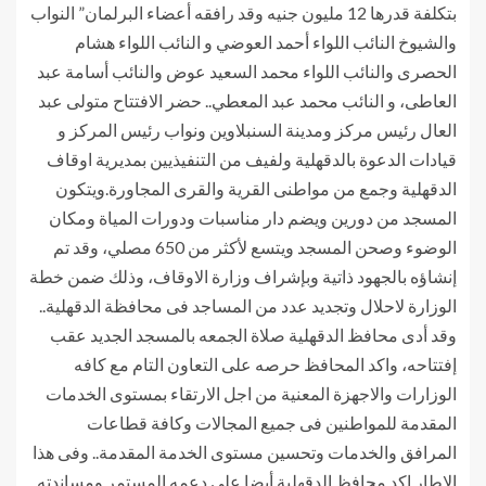
بتكلفة قدرها 12 مليون جنيه وقد رافقه أعضاء البرلمان” النواب
والشيوخ النائب اللواء أحمد العوضي و النائب اللواء هشام
الحصرى والنائب اللواء محمد السعيد عوض والنائب أسامة عبد
العاطى، و النائب محمد عبد المعطي.. حضر الافتتاح متولى عبد
العال رئيس مركز ومدينة السنبلاوين ونواب رئيس المركز و
قيادات الدعوة بالدقهلية ولفيف من التنفيذيين بمديرية اوقاف
الدقهلية وجمع من مواطنى القرية والقرى المجاورة.ويتكون
المسجد من دورين ويضم دار مناسبات ودورات المياة ومكان
الوضوء وصحن المسجد ويتسع لأكثر من 650 مصلي، وقد تم
إنشاؤه بالجهود ذاتية وبإشراف وزارة الاوقاف، وذلك ضمن خطة
الوزارة لاحلال وتجديد عدد من المساجد فى محافظة الدقهلية..
وقد أدى محافظ الدقهلية صلاة الجمعه بالمسجد الجديد عقب
إفتتاحه، واكد المحافظ حرصه على التعاون التام مع كافه
الوزارات والاجهزة المعنية من اجل الارتقاء بمستوى الخدمات
المقدمة للمواطنين فى جميع المجالات وكافة قطاعات
المرافق والخدمات وتحسين مستوى الخدمة المقدمة.. وفى هذا
الاطار اكد محافظ الدقهلية أيضا على دعمه المستمر ومساندته