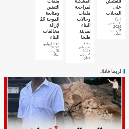
للتفتيش
المشكلة
ملفات
على
لمراجعة
التقنين
المحلات
ملفات
ومتابعة
وحالات
الموجة 29
4
أغسطس،
البناء
لإزالة
2026
رباب
بمدينة
مخالفات
عنان
طلخا
البناء
4
12 يوليو،
أغسطس،
2026
2026
رباب
رباب
عنان
عنان
لربما فاتك