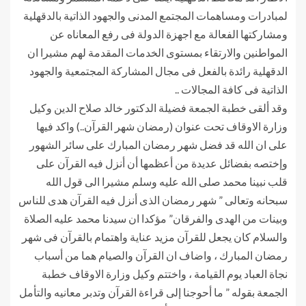
لمبادرات ومساهمات المجتمع المدنى والجهود الذاتية بالدقهلية
ومشاركتها الفعالة مع اجهزة الدولة فى رفع المعاناه عن
المواطنين والارتقاء بمستوى الخدمات المقدمة لهم مشيرا ان
الدقهلية رائدة بالفعل فى مجال المشاركة المجتمعية والجهود
الذاتية فى كافة المجالات ..
وقد ألقى خطبة الجمعة فضيلة الدكتور خالد صلاح الدين وكيل
وزارة الاوقاف تحت عنوان (رمضان شهر القرآن..) واكد فيها
على ان الله قد فضل شهر رمضان المبارك على سائر الشهور
وإختصه بفضائل عديدة من أعظمها أن أنزل فيه القرآن على
قلب نبينا محمد صلى الله عليه وسلم مشيرا الى قول الله
سبحانه وتعالى ” شهر رمضان الذى أنزل فيه القرآن هدى للناس
وبينات من الهدى والفرقان” مؤكدا ان سيدنا محمد عليه الصلاة
والسلام كان يجعل للقرآن مزيد عناية واهتمام بالقرآن فى شهر
رمضان المبارك ، واضاف ان القرآن والصيام هما من أسباب
نجاة العباد يوم القيامة ، واختتم وكيل وزارة الاوقاف خطبة
الجمعة بقوله ” ما أحوجنا إلى قراءة القرآن وتدبر معانيه والتأمل