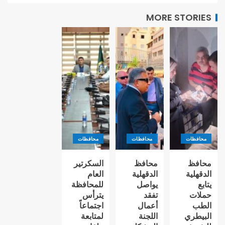
MORE STORIES
محافظات
محافظات
محافظات
محافظ
محافظ
السكرتير
الدقهلية
الدقهلية
العام
يتابع
يواصل
للمحافظة
حملات
تفقد
يترأس
الطب
أعمال
اجتماعاً
البيطري
اللجنة
لمتابعة