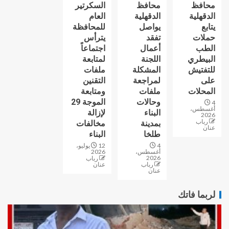
محافظ
محافظ
السكرتير
الدقهلية
الدقهلية
العام
يتابع
يواصل
للمحافظة
حملات
تفقد
يترأس
الطب
أعمال
اجتماعاً
البيطري
اللجنة
لمتابعة
للتفتيش
المشكلة
ملفات
على
لمراجعة
التقنين
المحلات
ملفات
ومتابعة
وحالات
الموجة 29
4
أغسطس،
البناء
لإزالة
2026
رباب
بمدينة
مخالفات
عنان
طلخا
البناء
4
12 يوليو،
أغسطس،
2026
2026
رباب
رباب
عنان
عنان
لربما فاتك