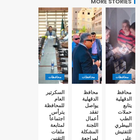
MORE STORIES
محافظات
محافظات
محافظات
محافظ
محافظ
السكرتير
الدقهلية
الدقهلية
العام
يتابع
يواصل
للمحافظة
حملات
تفقد
يترأس
الطب
أعمال
اجتماعاً
البيطري
اللجنة
لمتابعة
للتفتيش
المشكلة
ملفات
على
لمراجعة
التقنين