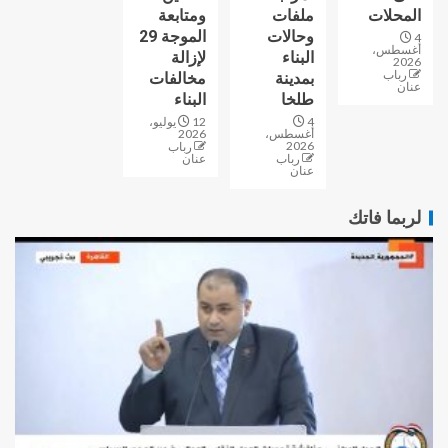
المحلات
ملفات
ومتابعة
وحالات
الموجة 29
4
أغسطس،
البناء
لإزالة
2026
رباب
بمدينة
مخالفات
عنان
طلخا
البناء
4
12 يوليو،
أغسطس،
2026
2026
رباب
رباب
عنان
عنان
لربما فاتك