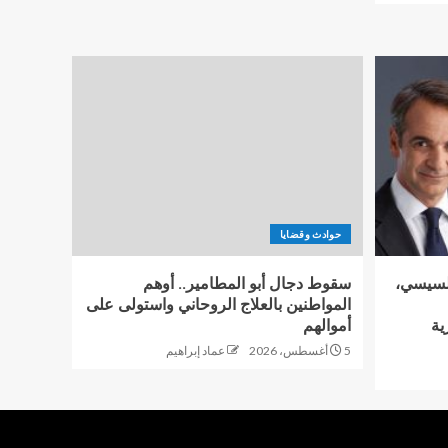
حوادث وقضايا
السيسي،
سقوط دجال أبو المطامير.. أوهم
المواطنين بالعلاج الروحاني واستولى على
ية
أموالهم
5 أغسطس، 2026
عماد إبراهيم