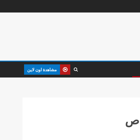
مشاهدة اون لاين
اص