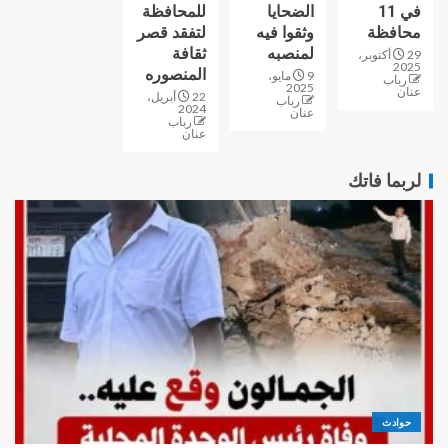
في 11
الضحايا
للمحافظة
محافظة
وثقوا فيه
لتفقد قصر
لمنصبه
ثقافة
29 أكتوبر،
2025
المنصوره
9 مايو،
رباب
2025
عنان
22 أبريل،
رباب
2024
عنان
رباب
عنان
لربما فاتك
حوادث