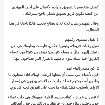
كشف متخصص التسويق ورياده الأعمال على احمد المهندي
عن كيفيه تكوين فريق تسويق شبكي ناجح بشركتك .
وقال المهندي هناك ثلاثه ثلاث نصائح تجعلك قائدًا ناجحًا في هذا
المجال..
1. تقبل مستوى رغبتهم
تقبل رغبات فريقك، وليس العكس، فليست وظيفتك هي نقل
رغبتك إليهم، مثل ما يفعله كثيرون؛ فيفقدون كثيرًا من أعضاء
الفريق؛ فما عليك سوى دعمهم بالطرق التي يحتاجون إليها.
2. كن مصدر إلهام لهم
قم بالأشياء التي تتمنى أن يفعلها فريقك، فهناك قادة يفعلون ما
يظنون أنه مهمتهم فقط؛ بجلب العملاء، ثم يبدؤون في إصدار
الأوامر بأسلوب فظ؛ بإملاء ما يجب على الفريق فعله كل يوم.
لا تنس أن عملك – كقائد-بسيط للغاية، فمهمتك هي جلب عملاء
جدد، وجلب زملاء جدد، دع فريقك يرى ذلك من خلال أفعالك،