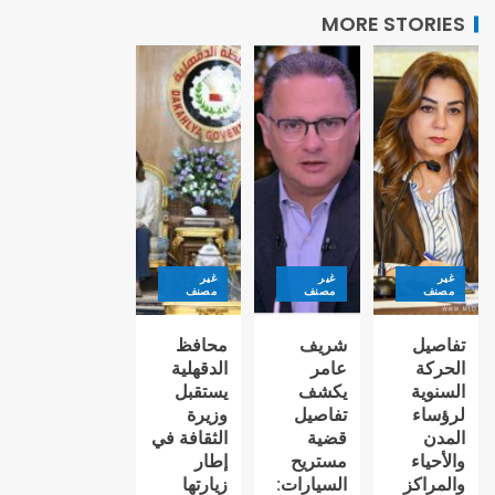
MORE STORIES
غير
غير
غير
مصنف
مصنف
مصنف
تفاصيل
شريف
محافظ
الحركة
عامر
الدقهلية
السنوية
يكشف
يستقبل
لرؤساء
تفاصيل
وزيرة
المدن
قضية
الثقافة في
والأحياء
مستريح
إطار
والمراكز
السيارات:
زيارتها