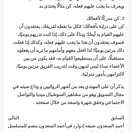
ويعرف ما يجب عليهم فعله، كن مثالًا يحتذى به.
3. كن مدركًا لأفعالك
كن على دراية بأفعالك؛ فكل ما تفعله لفريقك، يعتقدون أن
عليهم القيام به أيضًا؛ وبناءً على ذلك، إذا كنت تدربهم يوميًا،
فسوف يعتقدون أن هذا ما يجب عليهم فعله، وكذلك إذا فعلت
ذلك مرتين يوميًا؛ لذا افعل معهم وأمامهم ما تريد أن يفعلوه
مستقبلًا، على أن يستطيعوا القيام به، فقد يكون من بين
الأعضاء نساء ليس لديهن وقت لتدريب الفريق مرتين يوميًا،
لالتزامهن بأمور منزلية.
يذكر أن على المهندي يعد من أشهر الروائيين و وذاع صيته في
مجال التسويق وهو من مشاهير السوشيال ميديا والتواصل
الاجتماعي وحقق شهرة واسعة من خلال صفحته .
السابق
التالي
أحمد السعدون ضيفه إدوارد في
أحمد السعدون ينضم للمسلسل