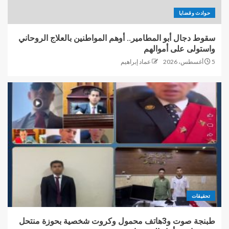
حوادث وقضايا
سقوط دجال أبو المطامير.. أوهم المواطنين بالعلاج الروحاني
واستولى على أموالهم
5 أغسطس، 2026
عماد إبراهيم
تحقيقات
طبنجة صوت و3هاتف محمول وكروت شخصية بحوزة منتحل