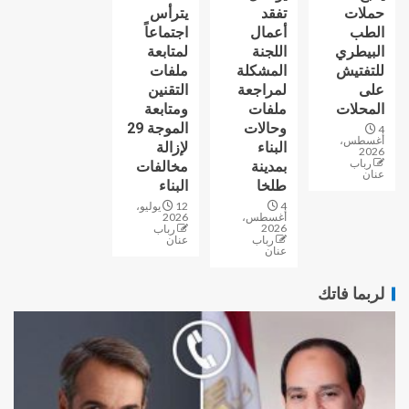
حملات
تفقد
يترأس
الطب
أعمال
اجتماعاً
البيطري
اللجنة
لمتابعة
للتفتيش
المشكلة
ملفات
على
لمراجعة
التقنين
المحلات
ملفات
ومتابعة
وحالات
الموجة 29
4
أغسطس،
البناء
لإزالة
2026
رباب
بمدينة
مخالفات
عنان
طلخا
البناء
4
12 يوليو،
أغسطس،
2026
2026
رباب
رباب
عنان
عنان
لربما فاتك