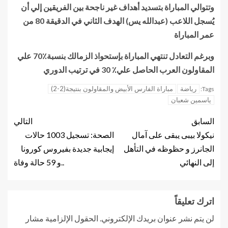
وتتوالي المباراة بتسديد أهداف غير ناجحة بين الفريقين إلي أن
يُسجل اللاعب (عبدالله يس) الهدف الثاني في الدقيقة 80 من
عمر المباراة
وبرغم التعادل تنتهي المباراة بإستحواذ الزمالك بنسبة٪70 علي
المقاولون العرب الحاصل علي٪ 30 في ترتيب الدوري
رياضة
مباراة الفارس الأبيض والمقاولون بنتيجة(2-2)
Tags:
ياسمين شعبان
السابق
التالي
نيكولا بيبى يبقى على آمال
الصحة: تسجيل 1003 حالات
الجانرز و حظوظه في التأهل
إيجابية جديدة بفيروس كورونا
إلى النهائي
..و 59 حالة وفاة
اترك تعليقاً
لن يتم نشر عنوان بريدك الإلكتروني.
الحقول الإلزامية مشار