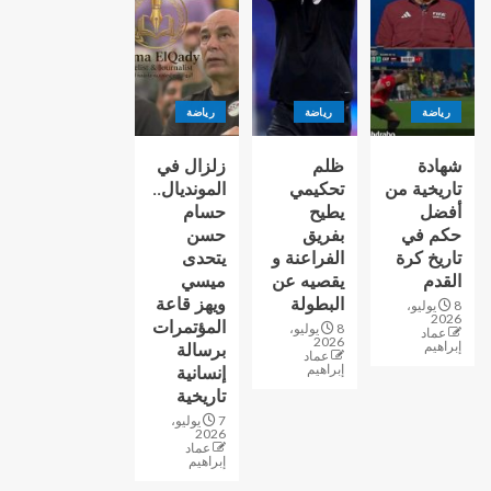
رياضة
رياضة
رياضة
شهادة
ظلم
زلزال في
تاريخية من
تحكيمي
المونديال..
أفضل
يطيح
حسام
حكم في
بفريق
حسن
تاريخ كرة
الفراعنة و
يتحدى
القدم
يقصيه عن
ميسي
البطولة
ويهز قاعة
8 يوليو،
2026
المؤتمرات
8 يوليو،
عماد
2026
إبراهيم
برسالة
عماد
إبراهيم
إنسانية
تاريخية
7 يوليو،
2026
عماد
إبراهيم