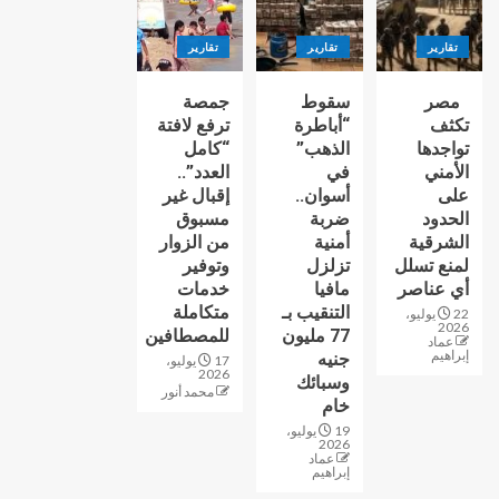
تقارير
تقارير
تقارير
مصر
سقوط
جمصة
تكثف
“أباطرة
ترفع لافتة
تواجدها
الذهب”
“كامل
الأمني
في
العدد”..
على
أسوان..
إقبال غير
الحدود
ضربة
مسبوق
الشرقية
أمنية
من الزوار
لمنع تسلل
تزلزل
وتوفير
أي عناصر
مافيا
خدمات
التنقيب بـ
متكاملة
22 يوليو،
2026
77 مليون
للمصطافين
عماد
إبراهيم
جنيه
17 يوليو،
2026
وسبائك
محمد أنور
خام
19 يوليو،
2026
عماد
إبراهيم