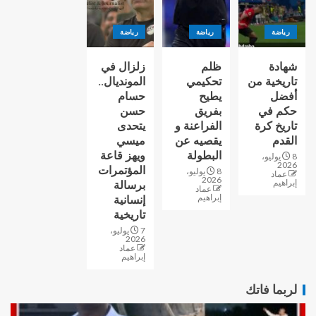
رياضة
رياضة
رياضة
شهادة
ظلم
زلزال في
تاريخية من
تحكيمي
المونديال..
أفضل
يطيح
حسام
حكم في
بفريق
حسن
تاريخ كرة
الفراعنة و
يتحدى
القدم
يقصيه عن
ميسي
البطولة
ويهز قاعة
8 يوليو،
2026
المؤتمرات
8 يوليو،
عماد
2026
إبراهيم
برسالة
عماد
إبراهيم
إنسانية
تاريخية
7 يوليو،
2026
عماد
إبراهيم
لربما فاتك