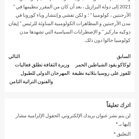
2021 إلى دولة البرازيل ، بعد أن كان من المقرر تنظيمها في ”
الأرجنتين ، كولومبيا ” ؛ و لكن تفشي و إنتشار وباء كورونا في
مدن الأرجنتين و المظاهرات الكولومبية المناوئة للرئيس ” إيفان
دوكيه ماركيز ” و الإضطرابات السياسية التي تشهدها مدن
كولومبيا حالوا دون ذلك.
السابق
التالي
لوكاكو يقود الشياطين الحمر
وزيرة الثقافة تطلق فعاليات
للفوز على روسيا بثلاثية نظيفة
المهرجان الدولى للطبول
والفنون التراثية الثامن
اترك تعليقاً
لن يتم نشر عنوان بريدك الإلكتروني.
الحقول الإلزامية مشار
إليها بـ
*
التعليق
*