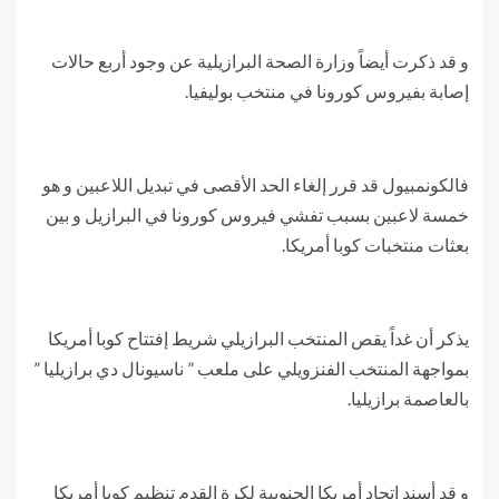
و قد ذكرت أيضاً وزارة الصحة البرازيلية عن وجود أربع حالات
إصابة بفيروس كورونا في منتخب بوليفيا.
فالكونمبيول قد قرر إلغاء الحد الأقصى في تبديل اللاعبين و هو
خمسة لاعبين بسبب تفشي فيروس كورونا في البرازيل و بين
بعثات منتخبات كوبا أمريكا.
يذكر أن غداً يقص المنتخب البرازيلي شريط إفتتاح كوبا أمريكا
بمواجهة المنتخب الفنزويلي على ملعب ” ناسيونال دي برازيليا ”
بالعاصمة برازيليا.
و قد أسند إتحاد أمريكا الجنوبية لكرة القدم تنظيم كوبا أمريكا