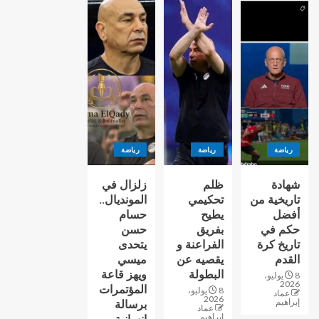
رياضة
رياضة
رياضة
شهادة
ظلم
زلزال في
تاريخية من
تحكيمي
المونديال..
أفضل
يطيح
حسام
حكم في
بفريق
حسن
تاريخ كرة
الفراعنة و
يتحدى
القدم
يقصيه عن
ميسي
البطولة
ويهز قاعة
8 يوليو،
2026
المؤتمرات
8 يوليو،
عماد
2026
إبراهيم
برسالة
عماد
إبراهيم