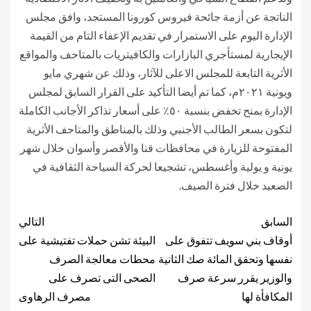
الناتجة عن أزمة جائحة فيروس كورونا المستجد، وافق مجلس
الإدارة اليوم على الاستمرار في تقديم الإعفاء التام من القيمة
الإيجارية لمستأجري البازارات والكافيتريات بالمتاحف والمواقع
الأثرية التابعة للمجلس الاعلى للآثار، وذلك عن شهري مايو
ويونية ٢٠٢١م، كما تم أيضا التأكيد على القرار السابق لمجلس
الإدارة بمنح تخفض بنسبة ٥٠٪ على أسعار تذاكر الأجانب الكاملة
لتكون بسعر الطالب الأجنبي وذلك بالمناطق والمتاحف الأثرية
المفتوحة للزيارة في محافظات قنا والأقصر وأسوان خلال شهر
يونية و يولية وأغسطس، تشجيعا لحركة السياحة الثقافية في
الصعيد خلال فترة الصيف.
السابق
التالي
أوقاف بني سويف تتفوق على
البيئة تشن حملات تفتيشية على
نفسها وتحقق المائة صك الثانية
محطات معالجة الصرف
والوزير يقرر سرعة صرف
الصحى التى تصرف على
المكافأة لها
مصرف الرهاوى