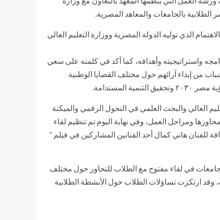
ت ورشة العمل التي ينظمها المعهد بالتعاون مع وزارة
تأتي ضمن فعاليات المرحلة الثالثة للاستراتيجية الوطنية للشباب والنشء ٢٠٢١-٢٠٢٦، وفى إطار الاهتمام الذي توليه الدولة المصرية ووزارة التعليم العالي
رامجه واستراتيجيته وأهدافه، كما أكد في كلمته على سعي
باب من إبداء آرائهم حول مختلف القضايا الوطنية
لمستدامة.
ليم العالي والبحث العلمي في التحول الرقمي والميكنة
ورها ومراحل العمل، وفي نهاية اليوم تم تنظيم لقاء
افة للفنان هاني كمال أحد الفنانين المشاركين في فيلم ”
لجامعات في لقاء مفتوح مع الطلاب للتحاور حول مختلف
، وقد ارتكزت تساؤلات الطلاب حول الأنشطة الطلابية