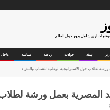
ز
موقع اخباري شامل يدور حول العالم
رير
تهنئة
حوادث
رياضة
سياسة
عاجل
 ورشة لطلاب حول الاستراتيجية الوطنية للشباب والنشء
د المصرية بعمل ورشة لطلاب 