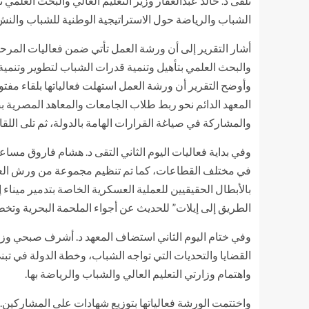
تلقى د. خالد عبدالغفار وزير التعليم العالي والبحث العلمي 
الشباب والرياضة حول الاستراتيجية الوطنية للشباب والنشء خلال الفترة من ٥ إلى ٧ إبريل الجاري، بمشاركة طلاب الاتحادات والأس
والبحث العلمي بتأهيل وتنمية قدرات الشباب لتطوير وتنمية 
وأوضح التقرير أن ورشة العمل استهلت فعالياتها بلقاء مفتو
المعهد الدائم نحو ربط طلاب الجامعات والمعاهد المصرية ب
والمشاركة في صياغة القرارات الهامة بالدولة، ثم تلى اللقاء جلسة مع 
وفي بداية فعاليات اليوم الثاني التقى د. هشام فاروق مساع
في مختلف القطاعات، كما تم تنظيم مجموعة من ورش العمل ل
بالأبطال الحقيقيين للعملية العسكرية الخاصة بتدمير ميناء 
الطريق إلى إيلات” للحديث عن أجواء الملحمة البحرية وتخطي
وفي ختام اليوم الثاني استضاف المعهد د. أشرف صبحي وزير
القضايا والتحديات التي تواجه الشباب، وخطة الدولة في ت
واهتمام وزارتي التعليم العالي والشباب والرياضة بها.
واختتمت الورشة فعالياتها بتوزيع شهادات على المشاركين.