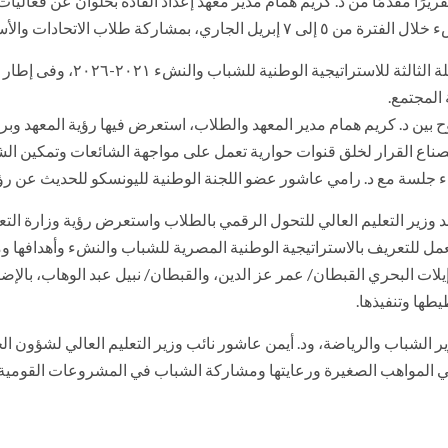
تقريرًا مقدمًا من د. كريم همام مدير معهد إعداد القادة بحلوان عن فعاليا
ر الطلابية بالجامعات والمعاهد المصرية.
أشار التقرير إلى أن ورشة العمل 
المجتمع.
ح بين د. كريم همام مدير المعهد والطلاب، استعرض فيها رؤية المعهد وب
صناع القرار لخلق قنوات حوارية تعمل على مواجهة الشائعات وتمكين الش
د. رامي عاشور عضو اللجنة الوطنية لليونسكو للحديث عن رؤية مصر ٢٠٣٠ وتحقيق التنمية ا
د وزير التعليم العالي للتحول الرقمي بالطلاب واستعرض رؤية وزارة التع
لتعريف بالاستراتيجية الوطنية المصرية للشباب والنشء وأهدافها ومحا
إيلات البحري القبطان/ عمر عز الدين، والقبطان/ نبيل عبد الوهاب، بالإض
طها وتنفيذها.
 الشباب والرياضة، ود. أيمن عاشور نائب وزير التعليم العالي لشؤون ا
بني المواهب الصغيرة ورعايتها ومشاركة الشباب في المشروعات القومية