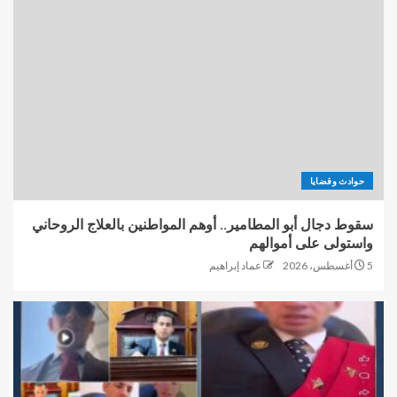
حوادث وقضايا
سقوط دجال أبو المطامير.. أوهم المواطنين بالعلاج الروحاني
واستولى على أموالهم
5 أغسطس، 2026
عماد إبراهيم