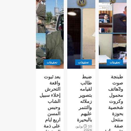
تحقيقات
تحقيقات
تحقيقات
طبنجة
ضبط
بعد ثبوت
صوت
طالب
واقعة
و3هاتف
لقيامه
التحرش
محمول
بتصوير
إخلاء سبيل
وكروت
زملائه
الشاب
شخصية
والتنمر
وحبس
بحوزة
عليهم
المسن
منتحل
بالبحيرة
اربع ايام
صفة
على ذمة
10 يوليو،
2026