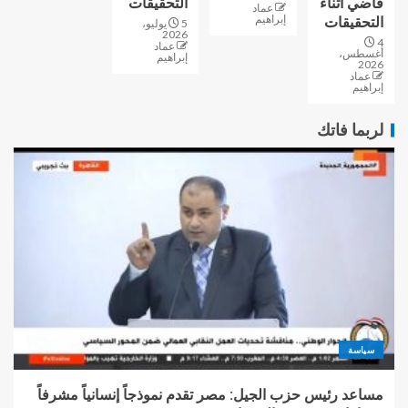
قاضي أثناء
التحقيقات
عماد
إبراهيم
التحقيقات
5 يوليو،
2026
4
عماد
أغسطس،
إبراهيم
2026
عماد
إبراهيم
لربما فاتك
سياسة
مساعد رئيس حزب الجيل: مصر تقدم نموذجاً إنسانياً مشرفاً