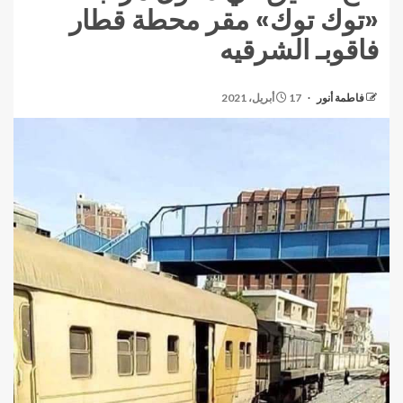
«توك توك» مقر محطة قطار
فاقوبـ الشرقيه
فاطمة أنور
17 أبريل، 2021