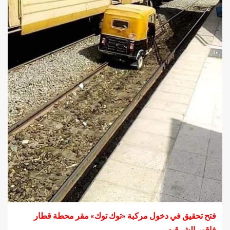
فتح تحقيق في دخول مركبة «توك توك» مقر محطة قطار
فاقوبـ الشرقيه