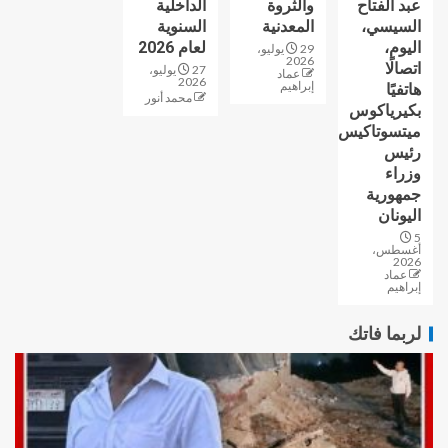
عبد الفتاح
والثروة
الداخلية
السيسي،
المعدنية
السنوية
اليوم،
لعام 2026
29 يوليو،
2026
اتصالًا
27 يوليو،
عماد
2026
إبراهيم
هاتفيًا
محمد أنور
بكيرياكوس
ميتسوتاكيس
رئيس
وزراء
جمهورية
اليونان
5
أغسطس،
2026
عماد
إبراهيم
لربما فاتك