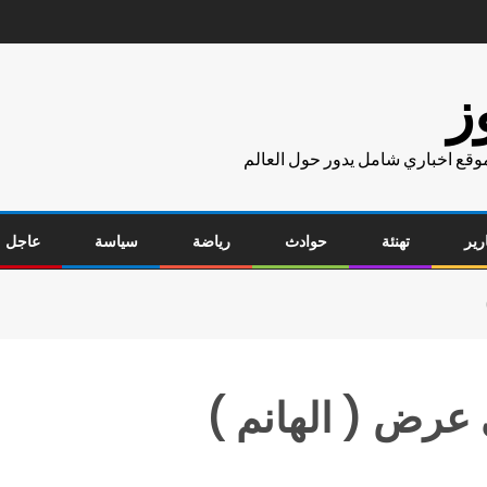
ز
موقع اخباري شامل يدور حول العالم
رير
تهنئة
حوادث
رياضة
سياسة
عاجل
 عرض ( الهانم )