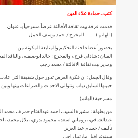
كتب ـ حمادة علاء الدين
قدمت فرقة بيت ثقافة الأقالتة عرضاً مسرحياً بـ عنوان
( الهانم )……… للمخرج / احمد يوسف الجمل
بحضور أعضاء لجنة التحكيم والمتابعة المكونة من:
الفنان : شاذلي فرح،، والمخرج : خالد ابوضيف،، والناقد الم
ومدير بيت ثقافة الاقالتة / محمد رجب
وقال الجمل : ان فكرة العرض تدور حول شفيقة التي عادت من 
حبيبها السابق دياب وتتوالى الاحداث والصراعات بينها وبين 
مسرحية (الهانم)
من بطولة : مشيرة السيد،، احمد عبدالفتاح حمزة،، محمد ا
عبدالشافي،، روماني اسعد،، محمود بدري،، بلال محمد،، احمد
تأليف / حسام عبد العزيز
سينوغرافيا : مارتينا راجي