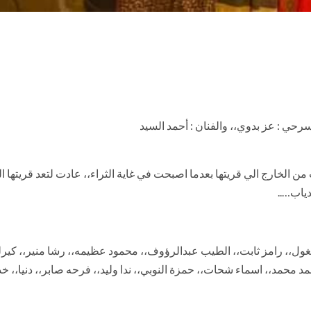
سرحي : عز بدوي،، والفنان : أحمد السيد
الخارج الي قريتها بعدما اصبحت في غاية الثراء،، عادت لتعد قريتها الفق
دياب…..
لغول،، رامز ثابت،، الطيب عبدالرؤوف،، محمود عظيمه،، رشا منير،، كي
 محمد،، اسماء شحات،، حمزة النوبي،، ندا وليد،، فرحه صابر،، دنيا،، خد