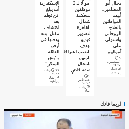
دجال أبو
أموالًا لـ 3
الإسكندرية:
المطامير..
موظفين
أب يبلغ
أوهم
بمحكمة
عن نجله
المواطنين
شمال
بعد
بالعلاج
القاهرة
اكتشاف
الروحاني
لتصوير
مقتل ابنته
واستولى
فيديو
ودفنها في
على
بهدف
أرض
أموالهم
النصب:اعترافات
العائلة
المتهم
بـ”بنجر
5
أغسطس،
بانتحال
السكر”
2026
عماد
صفة قاضٍ
22 يوليو،
إبراهيم
2026
3
عماد
أغسطس،
إبراهيم
2026
رباب
عنان
لربما فاتك