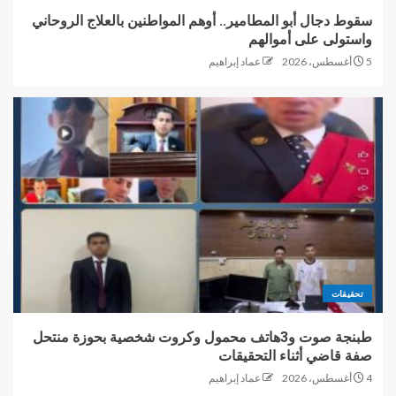
سقوط دجال أبو المطامير.. أوهم المواطنين بالعلاج الروحاني
واستولى على أموالهم
5 أغسطس، 2026
عماد إبراهيم
تحقيقات
طبنجة صوت و3هاتف محمول وكروت شخصية بحوزة منتحل
صفة قاضي أثناء التحقيقات
4 أغسطس، 2026
عماد إبراهيم