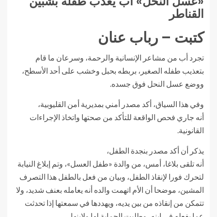
«عسل النحل» أب يعذب طفله بشبين
القناطر
كتبت – رباب عنان
تجرد أب من مشاعر الإنسانية والرحمة، وسرعان ما قام
بتعذيب طفله الصغير، بربطه بحبل وخشب على أحد الأسطح،
ووضع عسل النحل فوق جسده.
وفي هذا السياق، أكد مصدر أمني بمديرية أمن القليوبية،
أنه جاري فحص الواقعة للتأكد من صحتها واتخاذ الإجراءات
القانونية.
يذكر أن أكد مصدر بنجدة الطفل،
أنه تلقى بلاغا، أمس، من والدة «طفل العسل»، وتم إبلاغ النيابة
لتحرك فورا لإنقاذ الطفل، وبيان من فعل بالطفل هذا التصرف
المشين، موضحا أن الأم اتهمت والده أنه يعامله بعنف شديد، ولا
تتمكن من إنقاذه من بين يديه، ويهددها في سمعتها إذا تحدثت
عما يفعله في ابنه، وطلبت الحماية لها ولابنها.