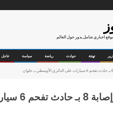
ز
موقع اخباري شامل يدور حول العالم
رير
تهنئة
حوادث
رياضة
سياسة
عاجل
عاجل بالفيديو :