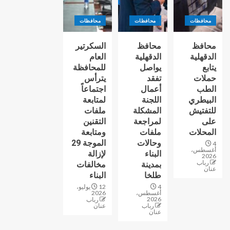
محافظات
محافظات
محافظات
محافظ
محافظ
السكرتير
الدقهلية
الدقهلية
العام
يتابع
يواصل
للمحافظة
حملات
تفقد
يترأس
الطب
أعمال
اجتماعاً
البيطري
اللجنة
لمتابعة
للتفتيش
المشكلة
ملفات
على
لمراجعة
التقنين
المحلات
ملفات
ومتابعة
وحالات
الموجة 29
4
أغسطس،
البناء
لإزالة
2026
رباب
بمدينة
مخالفات
عنان
طلخا
البناء
4
12 يوليو،
أغسطس،
2026
2026
رباب
رباب
عنان
عنان