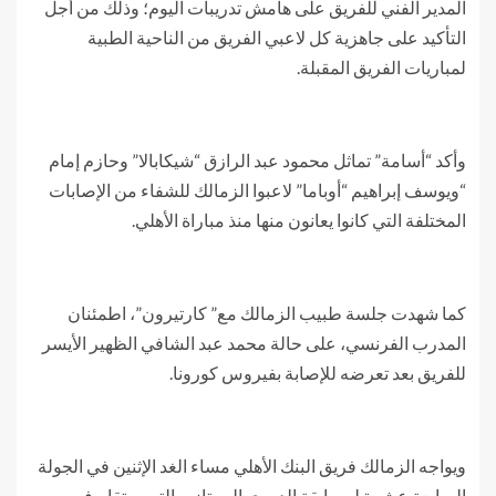
المدير الفني للفريق على هامش تدريبات اليوم؛ وذلك من أجل
التأكيد على جاهزية كل لاعبي الفريق من الناحية الطبية
لمباريات الفريق المقبلة.
وأكد “أسامة” تماثل محمود عبد الرازق “شيكابالا” وحازم إمام
“ويوسف إبراهيم “أوباما” لاعبوا الزمالك للشفاء من الإصابات
المختلفة التي كانوا يعانون منها منذ مباراة الأهلي.
كما شهدت جلسة طبيب الزمالك مع” كارتيرون”، اطمئنان
المدرب الفرنسي، على حالة محمد عبد الشافي الظهير الأيسر
للفريق بعد تعرضه للإصابة بفيروس كورونا.
ويواجه الزمالك فريق البنك الأهلي مساء الغد الإثنين في الجولة
السابعة عشرة لمسابقة الدوري الممتاز، والتي ستقام في