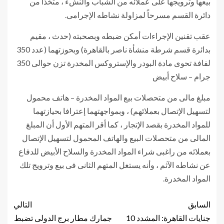
بيعها وترويجها على عملائه من الشباب والنشء ، متخذاً من
دائرة القسم مسرحاً لمزاولة نشاطه الإجرامى.
عقب تقنين الإجراءات أمكن ضبطه وبصحبته (حدث ، مقيم
بدائرة قسم شرطة منشأة ناصر بالقاهرة) وبحوزتهما (عدد 350
لفافة تحوى مادة البودر والإستروكس المخدرة تزن حوالى 350
جرام – سلاح أبيض
مبلغ مالى من متحصلات بيع المواد المخدرة – هاتف محمول
لتسهيل الإتصال بعملائهم) ، وبمواجهتهما إعترافا بحيازتهما
للمواد المخدرة بقصد الإتجار ، كما أقر المتهم الأول أن المبلغ
المالى من متحصلات البيع والهاتف المحمول لتسهيل الإتصال
بعملائه من راغبى شراء المواد المخدرة والسلاح الأبيض للدفاع
عن نشاطه الآثم ، وأنه يستغل المتهم الثانى فى بيع وترويج تلك
المواد المخدرة.
السابق
التالي
جنايات القاهرة: المشدد 10
جمارك مطار برج الدولى تضبط