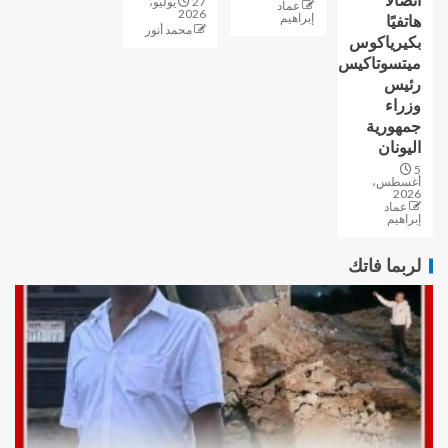
اتصالًا
27 يوليو،
عماد
2026
إبراهيم
هاتفيًا
محمد أنور
بكيرياكوس
ميتسوتاكيس
رئيس
وزراء
جمهورية
اليونان
5
أغسطس،
2026
عماد
إبراهيم
لربما فاتك