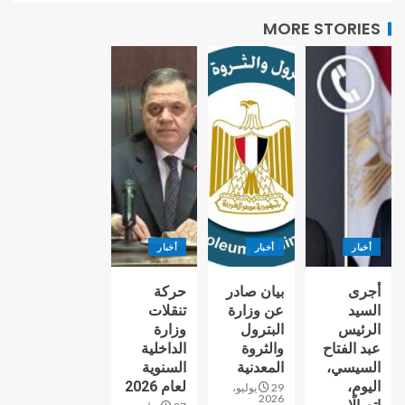
MORE STORIES
أخبار
أخبار
أخبار
أجرى
بيان صادر
حركة
السيد
عن وزارة
تنقلات
الرئيس
البترول
وزارة
عبد الفتاح
والثروة
الداخلية
السيسي،
المعدنية
السنوية
اليوم،
لعام 2026
29 يوليو،
2026